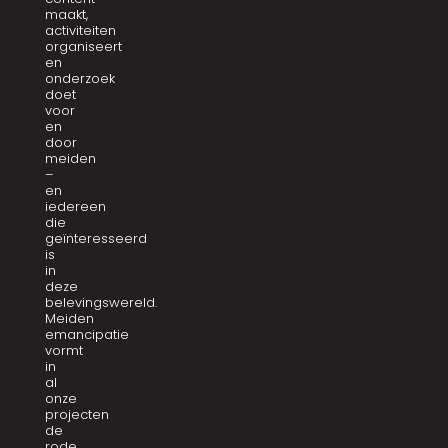
maakt,
activiteiten
organiseert
en
onderzoek
doet
voor
en
door
meiden
–
en
iedereen
die
geïnteresseerd
is
in
deze
belevingswereld.
Meiden
emancipatie
vormt
in
al
onze
projecten
de
rode