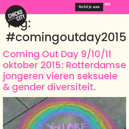
Meld je aan
Tag:
#comingoutday2015
Coming Out Day 9/10/11
oktober 2015: Rotterdamse
jongeren vieren seksuele
& gender diversiteit.