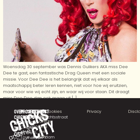
Woensdag 30 september was Dennis Gulikers AKA miss Dee
Dee te gast, een fantastische Drag Queen met een sociale
missie. Voor Dee Dee is het belangrijk dat wij elkaar als
maatschappij beter leren kennen, niet voor hoe wij eruitzien,
maar voor wie wij echt zijn, en waar wij voor staan. Dit draagt
miss Dee Dee dan ook graag uit […]
Over
Projecten
Meer
Contact
©
Cookies
Privacy
Discl
2025
chicks
CHICKSTALK
info
Eendrachtsstraat
Chicks
Podcast
10
and
Over
and
Chicks
3012
ons
the
the
on
XL
De
city
City
Tour
Rotterdam
meiden
Chicks