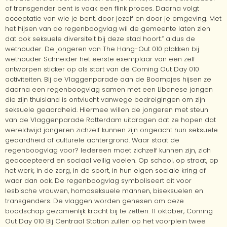
of transgender bent is vaak een flink proces. Daarna volgt
acceptatie van wie je bent, door jezelf en door je omgeving. Met
het hijsen van de regenboogvlag wil de gemeente laten zien
dat ook seksuele diversiteit bij deze stad hoort.” aldus de
wethouder. De jongeren van The Hang-Out 010 plakken bij
wethouder Schneider het eerste exemplaar van een zelf
ontworpen sticker op als start van de Coming Out Day 010
activiteiten. Bij de Vlaggenparade aan de Boompjes hijsen ze
daarna een regenboogvlag samen met een Libanese jongen
die zijn thuisland is ontvlucht vanwege bedreigingen om zijn
seksuele geaardheid. Hiermee willen de jongeren met steun
van de Vlaggenparade Rotterdam uitdragen dat ze hopen dat
wereldwijd jongeren zichzelf kunnen zijn ongeacht hun seksuele
geaardheid of culturele achtergrond. Waar staat de
regenboogvlag voor? Iedereen moet zichzelf kunnen zijn, zich
geaccepteerd en sociaal veilig voelen. Op school, op straat, op
het werk, in de zorg, in de sport, in hun eigen sociale kring of
waar dan ook. De regenboogvlag symboliseert dit voor
lesbische vrouwen, homoseksuele mannen, biseksuelen en
transgenders. De vlaggen worden gehesen om deze
boodschap gezamenlijk kracht bij te zetten. 11 oktober, Coming
Out Day 010 Bij Centraal Station zullen op het voorplein twee