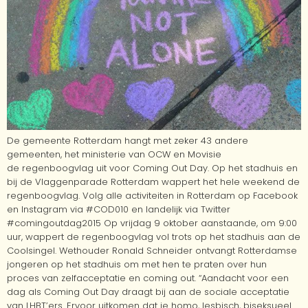
De gemeente Rotterdam hangt met zeker 43 andere
gemeenten, het ministerie van OCW en Movisie
de regenboogvlag uit voor Coming Out Day. Op het stadhuis en
bij de Vlaggenparade Rotterdam wappert het hele weekend de
regenboogvlag. Volg alle activiteiten in Rotterdam op Facebook
en Instagram via #COD010 en landelijk via Twitter
#comingoutdag2015 Op vrijdag 9 oktober aanstaande, om 9:00
uur, wappert de regenboogvlag vol trots op het stadhuis aan de
Coolsingel. Wethouder Ronald Schneider ontvangt Rotterdamse
jongeren op het stadhuis om met hen te praten over hun
proces van zelfacceptatie en coming out. “Aandacht voor een
dag als Coming Out Day draagt bij aan de sociale acceptatie
van LHBT’ers. Ervoor uitkomen dat je homo, lesbisch, biseksueel