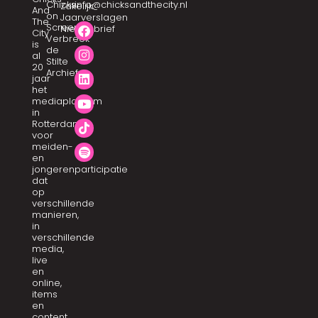
Chicks
info@chicksandthecity.nl
Zakelijk
And
on
Jaarverslagen
The
Screen
Nieuwsbrief
City
Verbreek
is
de
al
Stilte
20
Archief
jaar
het
mediaplatform
in
Rotterdam
voor
meiden-
en
jongerenparticipatie
dat
op
verschillende
manieren,
in
verschillende
media,
live
en
online,
items
en
content