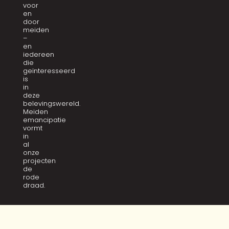
voor
en
door
meiden
–
en
iedereen
die
geïnteresseerd
is
in
deze
belevingswereld.
Meiden
emancipatie
vormt
in
al
onze
projecten
de
rode
draad.