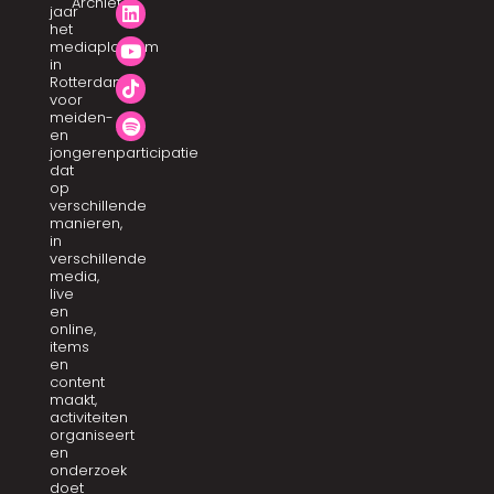
Archief
jaar
het
mediaplatform
in
Rotterdam
voor
meiden-
en
jongerenparticipatie
dat
op
verschillende
manieren,
in
verschillende
media,
live
en
online,
items
en
content
maakt,
activiteiten
organiseert
en
onderzoek
doet