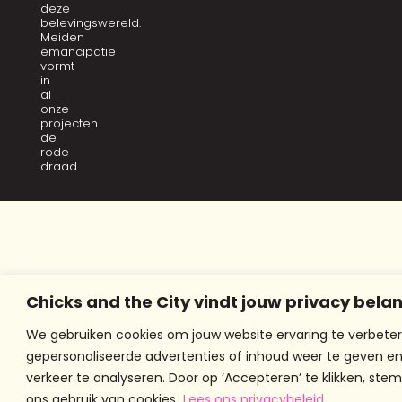
deze
belevingswereld.
Meiden
emancipatie
vormt
in
al
onze
projecten
de
rode
draad.
Chicks and the City vindt jouw privacy belan
We gebruiken cookies om jouw website ervaring te verbeter
gepersonaliseerde advertenties of inhoud weer te geven e
verkeer te analyseren. Door op ‘Accepteren’ te klikken, stem
ons gebruik van cookies.
Lees ons privacybeleid.