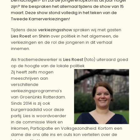
bemachtigen? En zal de jongerenopkomst dit jaar hoger
zijn? We bespraken het allemaal tijdens de show van 15
maart. Deze show stond volledig in het teken van de
Tweede Kamerverkiezingen!
Tijdens deze
verkiezingsshow
spraken wij met gasten
Lies Roest
en
Shirin
over politiek in het algemeen, de
verkiezingen en de rol die jongeren in dit verhaal
innemen.
Als fractiemedewerker is
Lies Roest
(foto) uiteraard goed
op de hoogte van de lokale politiek.
Zij heeft zelfs mogen
meeschrijven aan
verschillende
verkiezingsprogramma’s
van GroenLinks Rotterdam.
Sinds 2014 is zij ook
burgerraadslid voor deze
partij. Lies is woordvoerder
in de commissie Werk en
Inkomen, Participatie en Volksgezondheid. Kortom een
dame die ons alle ins en outs kon vertellen over de