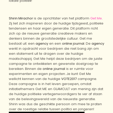
lokale politiek!
Shirin Mirachor
is de oprichtster van het platform
Get Me
.
Zij liet zich inspireren door de huidige tijdsgeest, politieke
tendensen en haar eigen generatie. Dit platform richt
zich op de nieuwe generatie creatieve makers en
denkers binnen de grootstedelijke cultuur. Get me
bestaat uit: een
agency
en een
online journal
. De
agency
werkt in opdracht voor bedrijven die niet bang zijn om
een statement uit te dragen over de huidige
maatschappij. Get Me helpt deze bedrijven om de juiste
campagne te ontwikkelen en gewenste doelgroep te
bereiken. Binnen de
online
journal
is er ruimte voor
experimenten en eigen projecten. Je kunt Get Me
wellicht kennen van de huidige
VOTE2017
campagne.
Deze campagne is in het leven geroepen, omdat
initiatiefnemers Get ME en GLAMCULT van mening zijn dat
de huidige politieke vertegenwoordigers te ver af staan
van de belevingswereld van de nieuwste generatie.
Shirin was dus de geschikte persoon om mee te praten
over de roestige relatie tussen politici en jongeren!