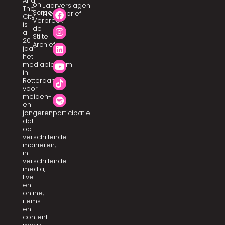
And
on
Jaarverslagen
The
Screen
Nieuwsbrief
City
Verbreek
is
de
al
Stilte
20
Archief
jaar
het
mediaplatform
in
Rotterdam
voor
meiden-
en
jongerenparticipatie
dat
op
verschillende
manieren,
in
verschillende
media,
live
en
online,
items
en
content