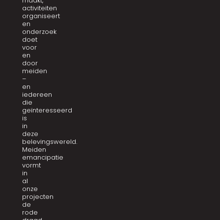
maakt,
activiteiten
organiseert
en
onderzoek
doet
voor
en
door
meiden
–
en
iedereen
die
geïnteresseerd
is
in
deze
belevingswereld.
Meiden
emancipatie
vormt
in
al
onze
projecten
de
rode