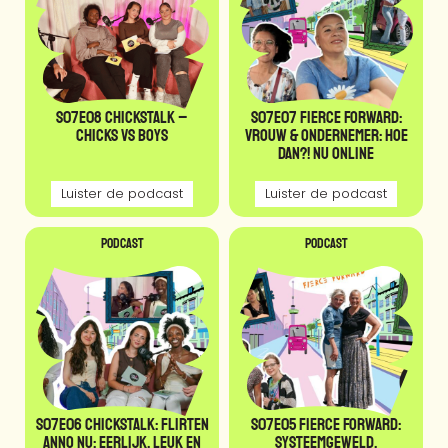
S07E08 CHICKSTALK –
S07E07 Fierce Forward:
Chicks VS Boys
Vrouw & Ondernemer: hoe
dan?! Nu online
Luister de podcast
Luister de podcast
Podcast
Podcast
S07E06 CHICKSTALK: Flirten
S07E05 Fierce Forward:
anno nu: eerlijk, leuk en
Systeemgeweld,