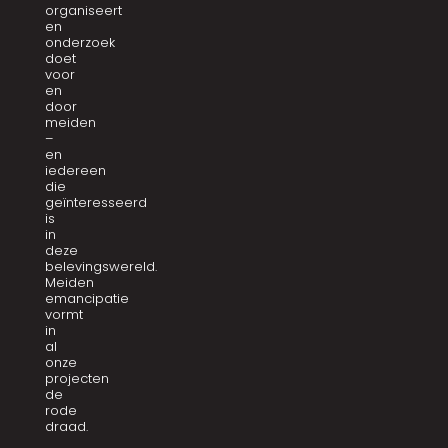
organiseert
en
onderzoek
doet
voor
en
door
meiden
–
en
iedereen
die
geïnteresseerd
is
in
deze
belevingswereld.
Meiden
emancipatie
vormt
in
al
onze
projecten
de
rode
draad.