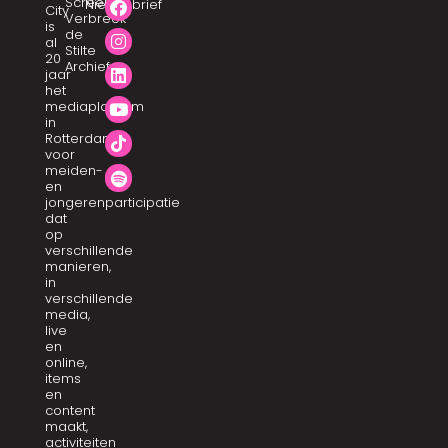
Screen
Nieuwsbrief
City
Verbreek
is
de
al
Stilte
20
Archief
jaar
het
mediaplatform
in
Rotterdam
voor
meiden-
en
jongerenparticipatie
dat
op
verschillende
manieren,
in
verschillende
media,
live
en
online,
items
en
content
maakt,
activiteiten