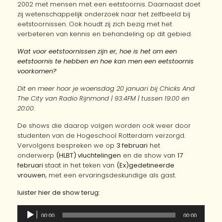
2002 met mensen met een eetstoornis. Daarnaast doet
zij wetenschappelijk onderzoek naar het zelfbeeld bij
eetstoornissen. Ook houdt zij zich bezig met het
verbeteren van kennis en behandeling op dit gebied.
Wat voor eetstoornissen zijn er, hoe is het om een
eetstoornis te hebben en hoe kan men een eetstoornis
voorkomen?
Dit en meer hoor je woensdag 20 januari bij Chicks And
The City van Radio Rijnmond | 93.4FM | tussen 19:00 en
20:00.
De shows die daarop volgen worden ook weer door
studenten van de Hogeschool Rotterdam verzorgd.
Vervolgens bespreken we op
3 februari
het
onderwerp
(HLBT) vluchtelingen
en de show van
17
februari
staat in het teken van
(Ex)gedetineerde
vrouwen
, met een ervaringsdeskundige als gast.
luister hier de show terug:
Audiospeler
00:00
00:00