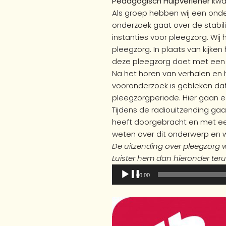
Pedagogisch Hulpverlener
kwam
Als groep hebben wij een on
onderzoek gaat over de stabil
instanties voor pleegzorg. W
pleegzorg. In plaats van kijke
deze pleegzorg doet met een 
Na het horen van verhalen en h
vooronderzoek is gebleken d
pleegzorgperiode. Hier gaan e
Tijdens de radiouitzending gaa
heeft doorgebracht en met e
weten over dit onderwerp en w
De uitzending over pleegzorg 
Luister hem dan hieronder ter
Audiospeler
00:00