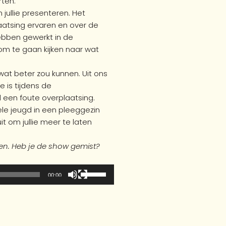
rten.
 jullie presenteren. Het
aatsing ervaren en over de
ebben gewerkt in de
 om te gaan kijken naar wat
wat beter zou kunnen. Uit ons
 is tijdens de
 een foute overplaatsing.
ele jeugd in een pleeggezin
 uit om jullie meer te laten
en. Heb je de show gemist?
Gebruik
00:00
Omhoog/Omlaag
pijltoetsen
om
het