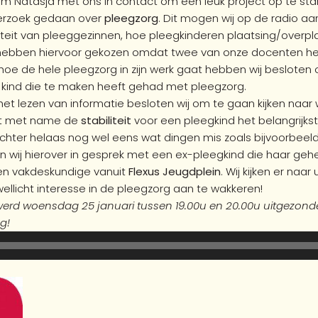
 Natasja met ons in contact om een leuk project op te sta
derzoek gedaan over
pleegzorg
. Dit mogen wij op de radio aan
iteit van pleeggezinnen, hoe pleegkinderen plaatsing/overpl
ij hebben hiervoor gekozen omdat twee van onze docenten h
n hoe de hele pleegzorg in zijn werk gaat hebben wij besloten
kind die te maken heeft gehad met pleegzorg.
et lezen van informatie besloten wij om te gaan kijken naar 
at met name de
stabiliteit
voor een pleegkind het belangrijkste
chter helaas nog wel eens wat dingen mis zoals bijvoorbeeld
n wij hierover in gesprek met een ex-pleegkind die haar geh
en vakdeskundige vanuit
Flexus Jeugdplein
. Wij kijken er naar
ellicht interesse in de pleegzorg aan te wakkeren!
werd woensdag 25 januari tussen 19.00u en 20.00u uitgezond
ug!