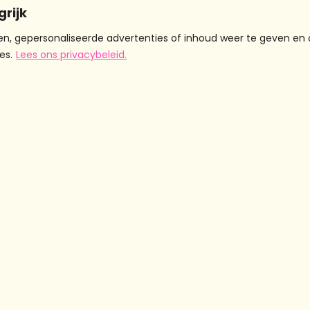
or en door
Mei
grijk
n, gepersonaliseerde advertenties of inhoud weer te geven en 
es.
Lees ons privacybeleid.
Projecten
Meer
Contact
© 2
info
CHICKSTALK
Eendrachtsstraat
Podcast
10 3012 XL
r
Over ons
Chicks on
Rotterdam
am
De meiden
Tour
info@chicksandthecity.n
Zakelijk
Chicks on
Jaarverslagen
Screen
Nieuwsbrief
Verbreek de