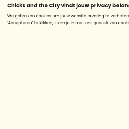
Vo
Chicks and the City vindt jouw privacy belan
We gebruiken cookies om jouw website ervaring te verbetere
‘Accepteren’ te klikken, stem je in met ons gebruik van cooki
Over chicks and
the city
Chicks And The City is al 20 jaa
het mediaplatform in Rotterd
voor meiden- en
jongerenparticipatie dat op
verschillende manieren, in