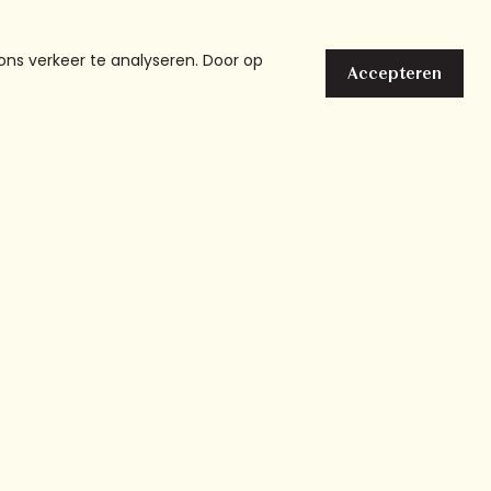
den
ons verkeer te analyseren. Door op
Accepteren
025 Chicks and the City
Cookies
Privacy
Disclaimer
l