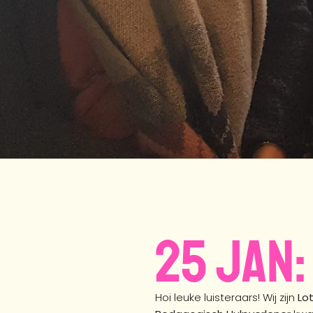
25 jan
Hoi leuke luisteraars! Wij zijn
Lot