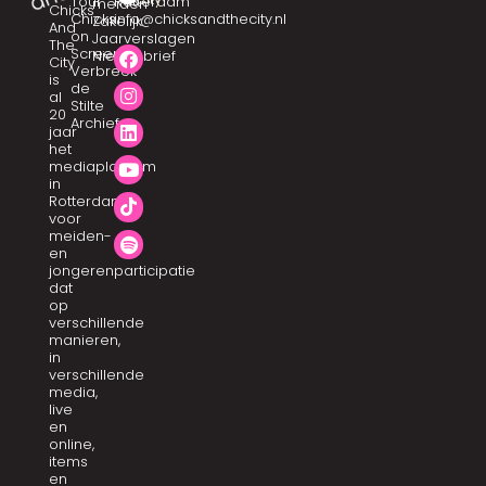
Tour
Rotterdam
meiden
Chicks
Chicks
info@chicksandthecity.nl
Zakelijk
And
on
Jaarverslagen
The
Screen
Nieuwsbrief
City
Verbreek
is
de
al
Stilte
20
Archief
jaar
het
mediaplatform
in
Rotterdam
voor
meiden-
en
jongerenparticipatie
dat
op
verschillende
manieren,
in
verschillende
media,
live
en
online,
items
en