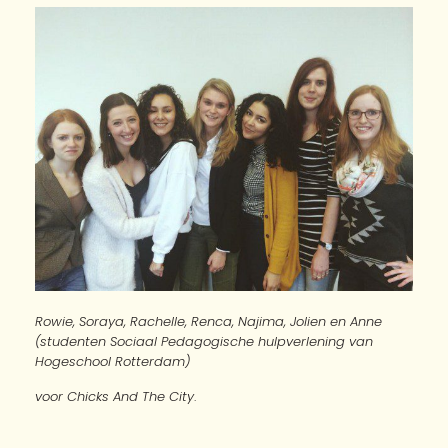
voor Chicks And The City
.
Bronvermelding:
Kindertelefoon (2014).
Informatieboekje over de
Kindertelefoon
. Geraadpleegd op 10-01-2015
Kindertelefoon (2013).
Kindertelefoon Magazine
.
Geraadpleegd op 14-1-2015
Share
Voor en door
Meiden