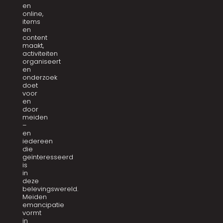
belevingswereld.
Meiden
emancipatie
vormt
in
al
onze
projecten
de
rode
draad.