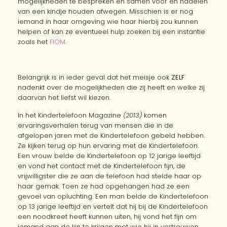
mogelijkheden te bespreken en samen voor en nadelen
van een kindje houden afwegen. Misschien is er nog
iemand in haar omgeving wie haar hierbij zou kunnen
helpen of kan ze eventueel hulp zoeken bij een instantie
zoals het
FIOM
.
Belangrijk is in ieder geval dat het meisje ook
ZELF
nadenkt over de mogelijkheden die zij heeft en welke zij
daarvan het liefst wil kiezen.
In het Kindertelefoon Magazine
(2013)
komen
ervaringsverhalen terug van mensen die in de
afgelopen jaren met de Kindertelefoon gebeld hebben.
Ze kijken terug op hun ervaring met de Kindertelefoon.
Een vrouw belde de Kindertelefoon op 12 jarige leeftijd
en vond het contact met de Kindertelefoon fijn, de
vrijwilligster die ze aan de telefoon had stelde haar op
haar gemak. Toen ze had opgehangen had ze een
gevoel van opluchting. Een man belde de Kindertelefoon
op 13 jarige leeftijd en vertelt dat hij bij de Kindertelefoon
een noodkreet heeft kunnen uiten, hij vond het fijn om
iemand aan de lijn te krijgen met wie hij in vertrouwen