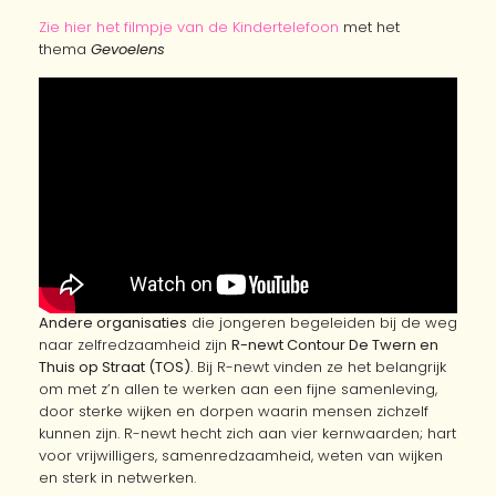
Zie hier het filmpje van de Kindertelefoon
met het
thema
Gevoelens
Andere organisaties
die jongeren begeleiden bij de weg
naar zelfredzaamheid zijn
R-newt Contour De Twern en
Thuis op Straat (TOS)
. Bij R-newt vinden ze het belangrijk
om met z’n allen te werken aan een fijne samenleving,
door sterke wijken en dorpen waarin mensen zichzelf
kunnen zijn. R-newt hecht zich aan vier kernwaarden; hart
voor vrijwilligers, samenredzaamheid, weten van wijken
en sterk in netwerken.