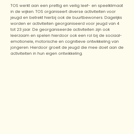
TOS werkt aan een prettig en veilig leef- en speelklimaat
in de wijken. TOS organiseert diverse activiteiten voor
jeugd en betrekt hierbij ook de buurtbewoners. Dagelijks
worden er activiteiten georganiseerd voor jeugd van 4
tot 23 jaar. De georganiseerde activiteiten zijn ook
leerzaam en spelen hierdoor ook een rol bij de sociaal-
emotionele, motorische en cognitieve ontwikkeling van
jongeren. Hierdoor groeit de jeugd die mee doet aan de
activiteiten in hun eigen ontwikkeling.
Er zijn veel organisaties in Rotterdam die jongeren
ondersteunen bij de weg naar zelfredzaamheid. Mocht
je ergens hulp bij nodig hebben of het gevoel hebben
over iets te willen praten in vertrouwen, zoek dan een
organisatie die bij je past. Denk aan jezelf en aan wat jij
prettig vindt!
Chicks And The City
is ook een heel tof project
dat spelende wijs aan zelfredzaamheid werkt! lijkt je het