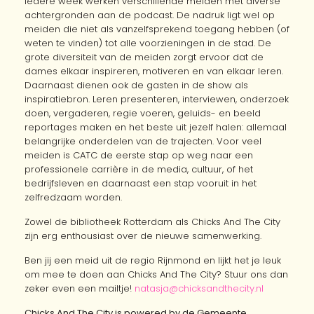
Iedere week werken verschillende meiden met diverse
achtergronden aan de podcast. De nadruk ligt wel op
meiden die niet als vanzelfsprekend toegang hebben (of
weten te vinden) tot alle voorzieningen in de stad. De
grote diversiteit van de meiden zorgt ervoor dat de
dames elkaar inspireren, motiveren en van elkaar leren.
Daarnaast dienen ook de gasten in de show als
inspiratiebron. Leren presenteren, interviewen, onderzoek
doen, vergaderen, regie voeren, geluids- en beeld
reportages maken en het beste uit jezelf halen: allemaal
belangrijke onderdelen van de trajecten. Voor veel
meiden is CATC de eerste stap op weg naar een
professionele carrière in de media, cultuur, of het
bedrijfsleven en daarnaast een stap vooruit in het
zelfredzaam worden.
Zowel de bibliotheek Rotterdam als Chicks And The City
zijn erg enthousiast over de nieuwe samenwerking.
Ben jij een meid uit de regio Rijnmond en lijkt het je leuk
om mee te doen aan Chicks And The City? Stuur ons dan
zeker even een mailtje!
natasja@chicksandthecity.nl
Chicks And The City is powered by de Gemeente