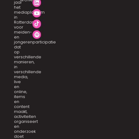
jaar
het
mediaplatform
in
Rotterdam
voor
meiden-
en
jongerenparticipatie
dat
op
verschillende
manieren,
in
verschillende
media,
live
en
online,
items
en
content
maakt,
activiteiten
organiseert
en
onderzoek
doet