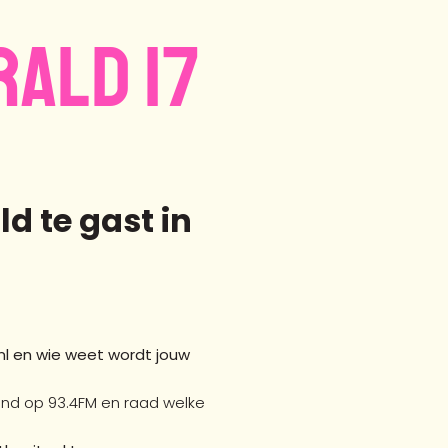
RALD 17
d te gast in
nl en wie weet wordt jouw
ond op 93.4FM en raad welke