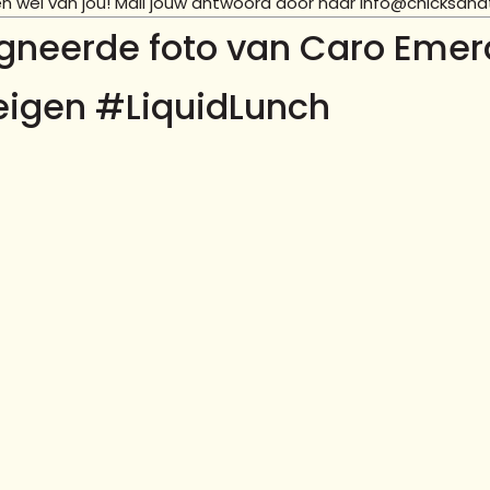
en wel van jou! Mail jouw antwoord door naar info@chicksandt
gneerde foto van Caro Emer
eigen #LiquidLunch