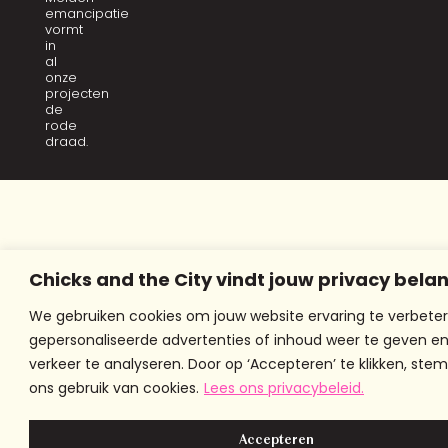
emancipatie
vormt
in
al
onze
projecten
de
rode
draad.
Chicks and the City vindt jouw privacy belan
We gebruiken cookies om jouw website ervaring te verbeter
gepersonaliseerde advertenties of inhoud weer te geven e
verkeer te analyseren. Door op ‘Accepteren’ te klikken, stem
ons gebruik van cookies.
Lees ons privacybeleid.
Accepteren