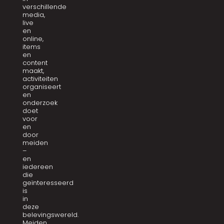
verschillende
media,
live
en
online,
items
en
content
maakt,
activiteiten
organiseert
en
onderzoek
doet
voor
en
door
meiden
–
en
iedereen
die
geïnteresseerd
is
in
deze
belevingswereld.
Meiden