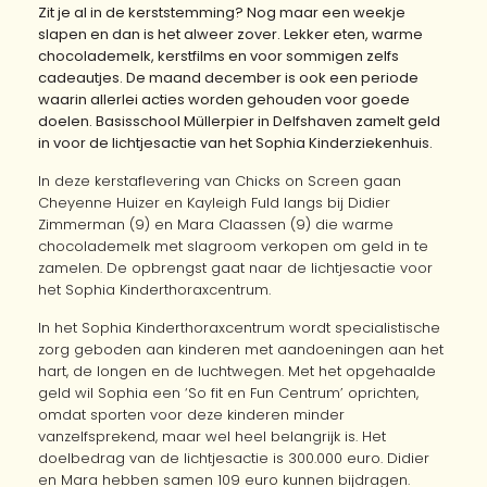
Zit je al in de kerststemming? Nog maar een weekje
slapen en dan is het alweer zover. Lekker eten, warme
chocolademelk, kerstfilms en voor sommigen zelfs
cadeautjes. De maand december is ook een periode
waarin allerlei acties worden gehouden voor goede
doelen. Basisschool Müllerpier in Delfshaven zamelt geld
in voor de lichtjesactie van het Sophia Kinderziekenhuis.
In deze kerstaflevering van Chicks on Screen gaan
Cheyenne Huizer en Kayleigh Fuld langs bij Didier
Zimmerman (9) en Mara Claassen (9) die warme
chocolademelk met slagroom verkopen om geld in te
zamelen. De opbrengst gaat naar de lichtjesactie voor
het Sophia Kinderthoraxcentrum.
In het Sophia Kinderthoraxcentrum wordt specialistische
zorg geboden aan kinderen met aandoeningen aan het
hart, de longen en de luchtwegen. Met het opgehaalde
geld wil Sophia een ‘So fit en Fun Centrum’ oprichten,
omdat sporten voor deze kinderen minder
vanzelfsprekend, maar wel heel belangrijk is. Het
doelbedrag van de lichtjesactie is 300.000 euro. Didier
en Mara hebben samen 109 euro kunnen bijdragen.