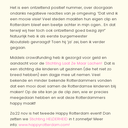
Het is een ontzettend positief nummer, over doorgaan
ondanks negatieve reacties van je omgeving. “Dat vind ik
een mooie visie! Veel steden maakten hun eigen clip en
Rotterdam bleef een beetje achter in mijn ogen… En dat
terwijl wij hier toch ook ontzettend goed bezig zijn!”
Natuurlijk heb ik als eerste burgemeester
Aboutaleb gevraagd! Toen hij ‘ja’ zei, ben ik verder
gegaan.
Middels crowdfunding heb ik gezorgd voor geld en
aandacht voor de
Stichting Laat Ze Maar Lachen!
Dat is
een stichting die kinderen uit gezinnen (die het niet zo
breed hebben) een dagje mee uit nemen. Veel
bekende en minder bekende Rotterdammers vonden
dat een mooi doel: samen de Rotterdamse kinderen blij
maken! Op de site kan je de clip zien, wie er precies
meegedaan hebben en wat deze Rotterdammers
happy maakt!
Za.22 nov is het tweede Happy Rotterdam event! Dan
zetten we
Stichting HELDERHEID
in t zonnetje! Meer
info:
www.happyrotterdam.com!