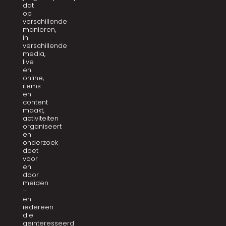
dat
op
verschillende
manieren,
in
verschillende
media,
live
en
online,
items
en
content
maakt,
activiteiten
organiseert
en
onderzoek
doet
voor
en
door
meiden
–
en
iedereen
die
geïnteresseerd