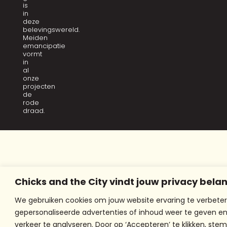
is
in
deze
belevingswereld.
Meiden
emancipatie
vormt
in
al
onze
projecten
de
rode
draad.
Chicks and the City vindt jouw privacy belan
We gebruiken cookies om jouw website ervaring te verbeter
gepersonaliseerde advertenties of inhoud weer te geven e
verkeer te analyseren. Door op ‘Accepteren’ te klikken, stem