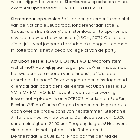
willen krijgen: het voorstel
Stembureau op scholen
en het
event
Act Upon sessie: TO VOTE OR NOT VOTE
.
Stembureau op scholen
Zo is er een gezamenlijk voorstel
van de Nationale Jeugdraad, jongerenorganisatie IZI
Solutions en Ben & Jerry’s om stemlokalen te openen op
diverse mbo- en hbo- scholen (NRC.nl, 2017). Op scholen
zijn er juist veel jongeren te vinden die mogen stemmen.
In Rotterdam is het Albeda College al van de partij.
Act Upon sessie: TO VOTE OR NOT VOTE
: Waarom stem jij
wel of niet? Hoe kijk jij aan tegen politiek? En moeten we
het systeem veranderen van binnenuit, of juist door
eromheen te gaan? Deze vragen komen dinsdagavond
allemaal aan bod tijdens de eerste Act Upon sessie: TO
VOTE OR NOT VOTE. Dit event is een samenwerking
tussen het HipHopHuis en VOTE2017. Hier komen ReaZun,
Blaxtar, YMP en Clarice Gargard samen om in gesprek te
gaan over de pros & cons van het stemmen. Stephanie
Afrifa is de host van de avond. De inloop start om 20.00
uur en eindigt om 22.00 uur. Toegang is gratis! Het event
vindt plaats in het HipHopHuis in Rotterdam (
Delfstestraat 19 a). Je kunt je nog aanmelden via de