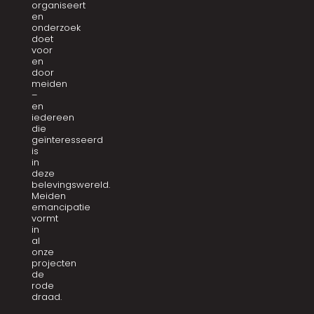
organiseert
en
onderzoek
doet
voor
en
door
meiden
–
en
iedereen
die
geïnteresseerd
is
in
deze
belevingswereld.
Meiden
emancipatie
vormt
in
al
onze
projecten
de
rode
draad.