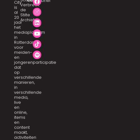
Nieuwsbrief
City
Verbreek
is
de
al
Stilte
20
Archief
jaar
het
mediaplatform
in
Rotterdam
voor
meiden-
en
jongerenparticipatie
dat
op
verschillende
manieren,
in
verschillende
media,
live
en
online,
items
en
content
maakt,
activiteiten