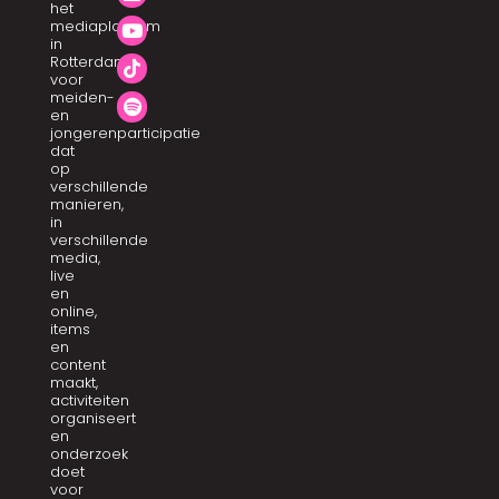
het
mediaplatform
in
Rotterdam
voor
meiden-
en
jongerenparticipatie
dat
op
verschillende
manieren,
in
verschillende
media,
live
en
online,
items
en
content
maakt,
activiteiten
organiseert
en
onderzoek
doet
voor