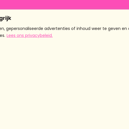
grijk
or en door
Mei
n, gepersonaliseerde advertenties of inhoud weer te geven en 
es.
Lees ons privacybeleid.
Projecten
Meer
Contact
© 2
info
CHICKSTALK
Eendrachtsstraat
Podcast
10 3012 XL
r
Over ons
Chicks on
Rotterdam
am
De meiden
Tour
info@chicksandthecity.n
Zakelijk