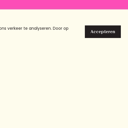
den
ons verkeer te analyseren. Door op
Accepteren
025 Chicks and the City
Cookies
Privacy
Disclaimer
l