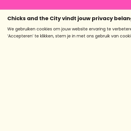
Chicks and the City vindt jouw privacy belan
Vo
We gebruiken cookies om jouw website ervaring te verbetere
‘Accepteren’ te klikken, stem je in met ons gebruik van cooki
Over chicks and
the city
Chicks And The City is al 20 jaa
het mediaplatform in Rotterd
voor meiden- en