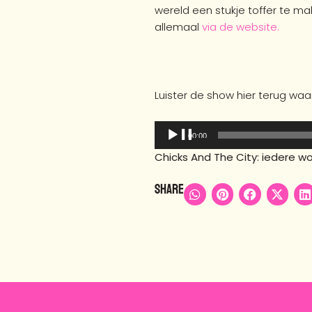
wereld een stukje toffer te ma
allemaal
via de website.
Luister de show hier terug waa
Audiospeler
00:00
Chicks And The City: iedere w
Share