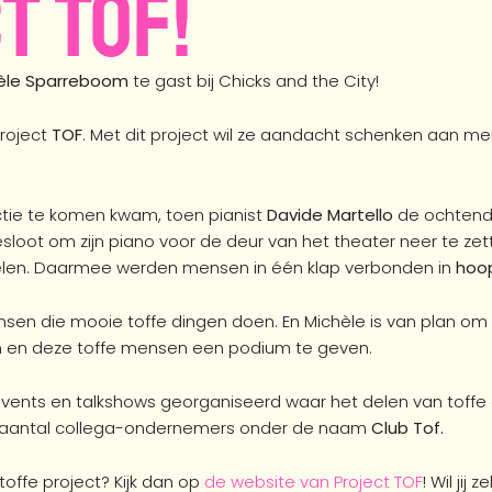
t TOF!
èle Sparreboom
te gast bij Chicks and the City!
project
TOF
.
Met dit project wil ze aandacht schenken aan me
actie te komen kwam, toen pianist
Davide Martello
de ochtend 
besloot om zijn piano voor de deur van het theater neer te z
elen. Daarmee werden mensen in één klap verbonden in
hoop
nsen die mooie toffe dingen doen. En Michèle is van plan om 
en en deze toffe mensen een podium te geven.
events en talkshows georganiseerd waar het delen van toffe d
 aantal collega-ondernemers onder de naam
Club Tof.
 toffe project? Kijk dan op
de website van Project TOF
! Wil jij