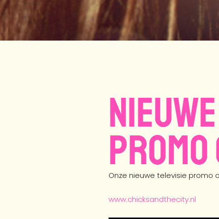
Nieuwe
promo 
Onze nieuwe televisie promo o
www.chicksandthecity.nl