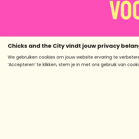
Vo
Chicks and the City vindt jouw privacy belan
We gebruiken cookies om jouw website ervaring te verbetere
‘Accepteren’ te klikken, stem je in met ons gebruik van cooki
Over chicks and
the city
Chicks And The City is al 20 jaa
het mediaplatform in Rotterd
voor meiden- en
jongerenparticipatie dat op
verschillende manieren, in
verschillende media, live en