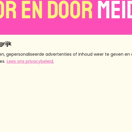
or en door
Mei
grijk
n, gepersonaliseerde advertenties of inhoud weer te geven en 
es.
Lees ons privacybeleid.
Projecten
Meer
Contact
© 2
info
CHICKSTALK
Eendrachtsstraat
Podcast
10 3012 XL
r
Over ons
Chicks on
Rotterdam
am
De meiden
Tour
info@chicksandthecity.n
Zakelijk
Chicks on
Jaarverslagen
Screen
Nieuwsbrief
Verbreek de