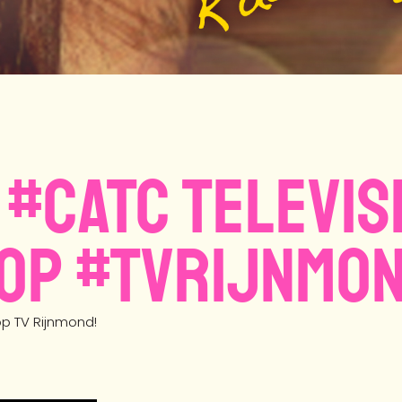
 #CATC televis
op #TVRijnmon
p TV Rijnmond!