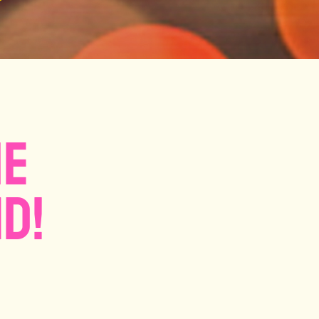
ie
d!