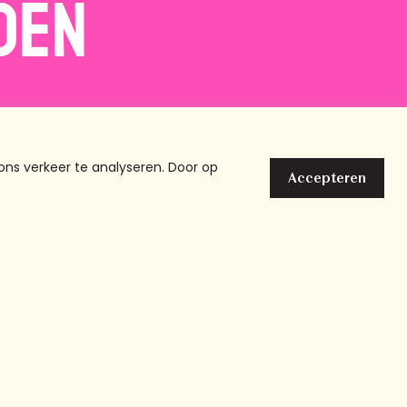
den
ons verkeer te analyseren. Door op
Accepteren
025 Chicks and the City
Cookies
Privacy
Disclaimer
l