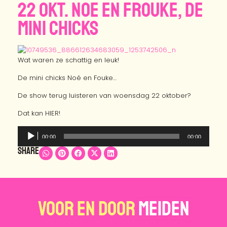
22 OKT. NOE EN FROUKE, DE
MINI CHICKS
Wat waren ze schattig en leuk!
De mini chicks Noé en Fouke…
De show terug luisteren van woensdag 22 oktober?
Dat kan HIER!
Audiospeler
00:00
00:00
Share
Voor en door
Meiden