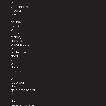
in
verschillende
media,
live
en
online,
items
en
content
maakt,
activiteiten
organiseert
en
onderzoek
doet
voor
en
door
meiden
–
en
iedereen
die
geïnteresseerd
is
in
deze
belevingswereld.