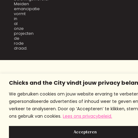
Meiden
emancipatie
vormt
in
al
onze
projecten
de
rode
draad.
Chicks and the City vindt jouw privacy belan
We gebruiken cookies om jouw website ervaring te verbeter
gepersonaliseerde advertenties of inhoud weer te geven e
verkeer te analyseren. Door op ‘Accepteren’ te klikken, stem
ons gebruik van cookies.
Lees ons privacybeleid.
Accepteren