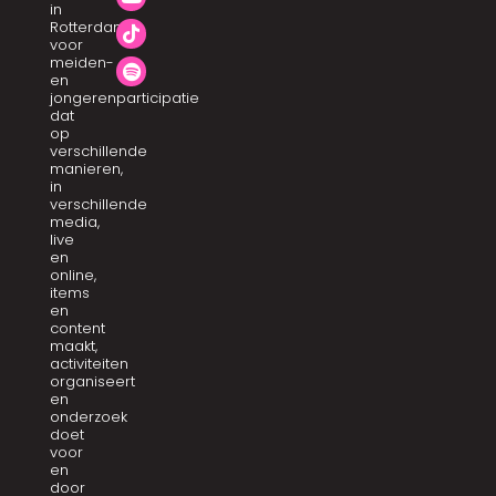
in
Rotterdam
voor
meiden-
en
jongerenparticipatie
dat
op
verschillende
manieren,
in
verschillende
media,
live
en
online,
items
en
content
maakt,
activiteiten
organiseert
en
onderzoek
doet
voor
en
door