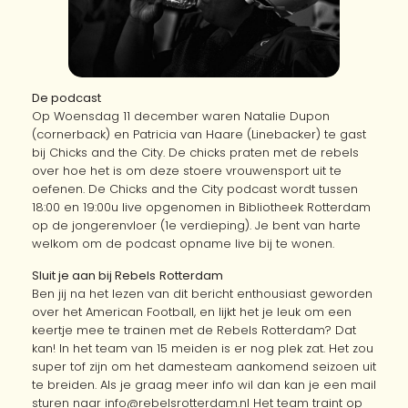
De podcast
Op Woensdag 11 december waren Natalie Dupon
(cornerback) en Patricia van Haare (Linebacker) te gast
bij Chicks and the City. De chicks praten met de rebels
over hoe het is om deze stoere vrouwensport uit te
oefenen. De Chicks and the City podcast wordt tussen
18:00 en 19:00u live opgenomen in Bibliotheek Rotterdam
op de jongerenvloer (1e verdieping). Je bent van harte
welkom om de podcast opname live bij te wonen.
Sluit je aan bij Rebels
Rotterdam
Ben jij na het lezen van dit bericht enthousiast geworden
over het American Football, en lijkt het je leuk om een
keertje mee te trainen met de Rebels Rotterdam? Dat
kan! In het team van 15 meiden is er nog plek zat. Het zou
super tof zijn om het damesteam aankomend seizoen uit
te breiden. Als je graag meer info wil dan kan je een mail
sturen naar info@rebelsrotterdam.nl Het team traint op