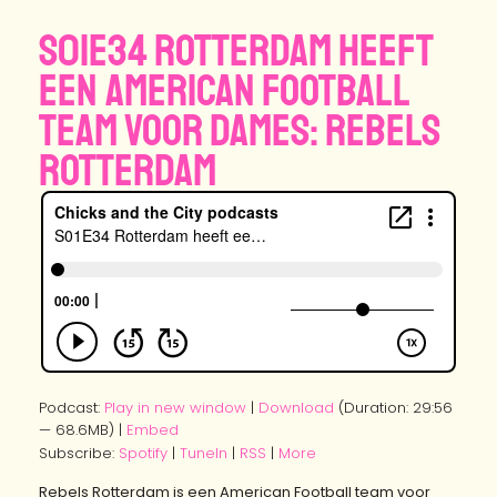
S01E34 Rotterdam heeft
een American Football
team voor dames: Rebels
Rotterdam
Podcast:
Play in new window
|
Download
(Duration: 29:56
— 68.6MB) |
Embed
Subscribe:
Spotify
|
TuneIn
|
RSS
|
More
Rebels Rotterdam is een American Football team voor