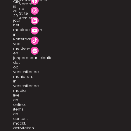
City
Verbreek
is
de
al
Stilte
20
Archief
jaar
het
mediaplatform
in
Rotterdam
voor
meiden-
en
jongerenparticipatie
dat
op
verschillende
manieren,
in
verschillende
media,
live
en
online,
items
en
content
maakt,
activiteiten