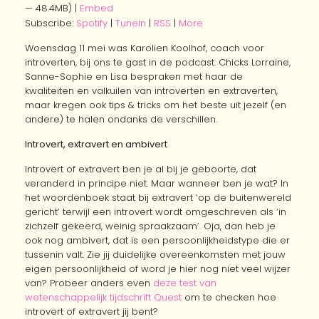
— 48.4MB) |
Embed
Subscribe:
Spotify
|
TuneIn
|
RSS
|
More
Woensdag 11 mei was Karolien Koolhof, coach voor
introverten, bij ons te gast in de podcast. Chicks Lorraine,
Sanne-Sophie en Lisa bespraken met haar de
kwaliteiten en valkuilen van introverten en extraverten,
maar kregen ook tips & tricks om het beste uit jezelf (en
andere) te halen ondanks de verschillen.
Introvert, extravert en ambivert
Introvert of extravert ben je al bij je geboorte, dat
veranderd in principe niet. Maar wanneer ben je wat? In
het woordenboek staat bij extravert ‘op de buitenwereld
gericht’ terwijl een introvert wordt omgeschreven als ‘in
zichzelf gekeerd, weinig spraakzaam’. Oja, dan heb je
ook nog ambivert, dat is een persoonlijkheidstype die er
tussenin valt. Zie jij duidelijke overeenkomsten met jouw
eigen persoonlijkheid of word je hier nog niet veel wijzer
van? Probeer anders even
deze test van
wetenschappelijk tijdschrift Quest
om te checken hoe
introvert of extravert jij bent?