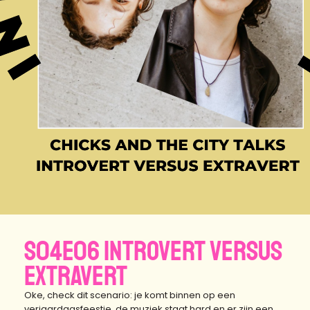
S04E06 introvert versus
extravert
Oke, check dit scenario: je komt binnen op een
verjaardagsfeestje, de muziek staat hard en er zijn een