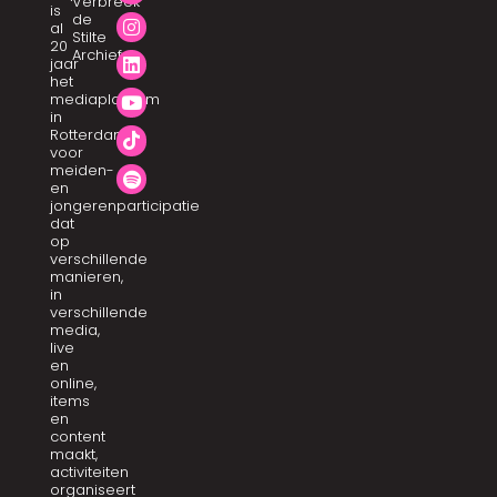
Verbreek
is
de
al
Stilte
20
Archief
jaar
het
mediaplatform
in
Rotterdam
voor
meiden-
en
jongerenparticipatie
dat
op
verschillende
manieren,
in
verschillende
media,
live
en
online,
items
en
content
maakt,
activiteiten
organiseert