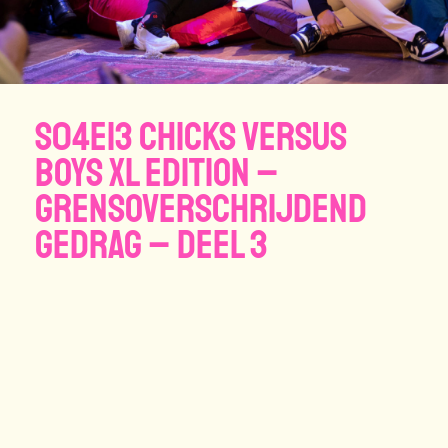
S04E13 CHICKS VERSUS
BOYS XL EDITION –
GRENSOVERSCHRIJDEND
GEDRAG – DEEL 3