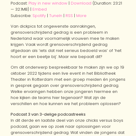
Podcast:
Play in new window
|
Download
(Duration: 23:21
— 32.1MB) |
Embed
Subscribe:
Spotify
|
TuneIn
|
RSS
|
More
Van dickpics tot ongewenste aanrakingen,
grensoverschrijdend gedrag is een probleem in
Nederland waar voornamelijk vrouwen mee te maken
krijgen. Vaak wordt grensoverschrijdend gedrag
afgedaan als ‘iets dat niet serieus bedoeld was’ of ‘het
hoort er een beetje bij’. Maar wie bepaalt dit?
Om dit onderwerp bespreekbaar te maken zijn we op 19
oktober 2022 tijdens een live event in het Bibliotheek
Theater in Rotterdam met een groep meiden én jongens
in gesprek gegaan over grensoverschrijdend gedrag.
Welke ervaringen hebben onze jongeren hiermee en
hoe kijken de teams hier tegenaan? Wat zijn de
verschillen en hoe kunnen we het probleem oplossen?
Podcast 3 van 3-delige podcastreeks
In dit derde en laatste deel van onze chicks versus boys
podcast, gaan we op zoek naar oplossingen voor
grensoverschrijdend gedrag. Wat vinden de jongens dat