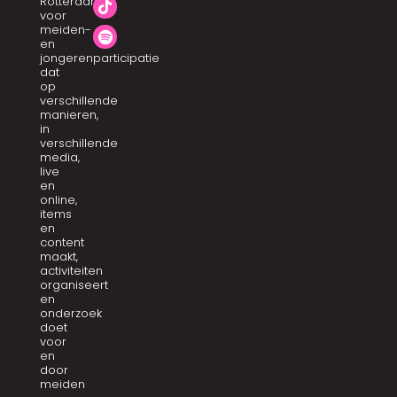
Rotterdam
voor
meiden-
en
jongerenparticipatie
dat
op
verschillende
manieren,
in
verschillende
media,
live
en
online,
items
en
content
maakt,
activiteiten
organiseert
en
onderzoek
doet
voor
en
door
meiden