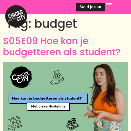
Meld je aan
Tag:
budget
S05E09 Hoe kan je
budgetteren als student?