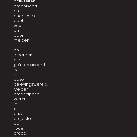
activiteiten
organiseert
en
onderzoek
doet
voor
en
door
meiden
–
en
iedereen
die
geïnteresseerd
is
in
deze
belevingswereld.
Meiden
emancipatie
vormt
in
al
onze
projecten
de
rode
draad.