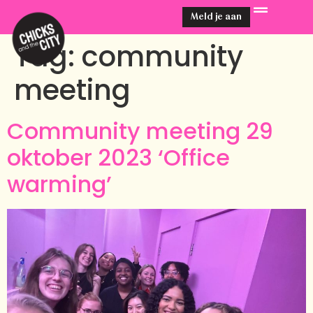
Meld je aan
Tag:
community
meeting
Community meeting 29
oktober 2023 ‘Office
warming’