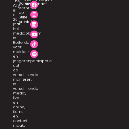
The
Screen
Nieuwsbrief
City
Verbreek
is
de
al
Stilte
20
Archief
jaar
het
mediaplatform
in
Rotterdam
voor
meiden-
en
jongerenparticipatie
dat
op
verschillende
manieren,
in
verschillende
media,
live
en
online,
items
en
content
maakt,