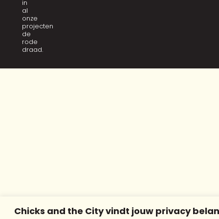
in
al
onze
projecten
de
rode
draad.
Chicks and the City vindt jouw privacy belan