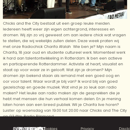
Chicks and the City bestaat uit een groep leuke meiden.
Iedereen heeft weer zijn eigen achtergrond, interesses en
dromen. Wij zijn zo vrij geweest om aan iedere chick wat vragen
te stellen, die wij wekelijks zullen delen. Deze week praten wij
met onze Radiochick Charifa Afalah Wie ben je? Mijn naam is
Charifa, 18 jaar oud en studente cultureel werk. Momenteel werk
ik hard aan talentontwikkeling in Rotterdam. Ik ben een actieve
en participerende Rotterdammer. Activiste at heart, visualist en
staat op voor waar ze in gelooft. Wat zijn je dromen? Mijn
dromen zijn bekend staan als iemand met een goed oog en
oor voor talent. Waar wordt je blij van? Ik word blij van goed
gezelschap en goede muziek. Wat vind je zo leuk aan radio
maken? Het leuke aan radio maken zijn de gesprekken die je
hebt met mensen die hun verhaal komen delen. En je mening
laten horen aan een breed publiek. Wil je Charifa live horen?
Luister op woensdag van 19.00 tot 20.00 naar Chicks and The City
op 93.4fm, Radio Rijnmond.
Over
Projecten
Meer
Contact
©
Cookies
Privacy
Discl