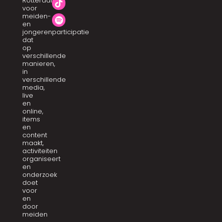
Rotterdam
voor
meiden-
en
jongerenparticipatie
dat
op
verschillende
manieren,
in
verschillende
media,
live
en
online,
items
en
content
maakt,
activiteiten
organiseert
en
onderzoek
doet
voor
en
door
meiden