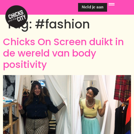
Meld je aan
Tag:
#fashion
Chicks On Screen duikt in
de wereld van body
positivity