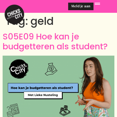
Meld je aan
Tag:
geld
S05E09 Hoe kan je
budgetteren als student?