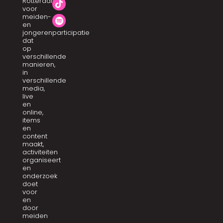
Rotterdam
voor
meiden-
en
jongerenparticipatie
dat
op
verschillende
manieren,
in
verschillende
media,
live
en
online,
items
en
content
maakt,
activiteiten
organiseert
en
onderzoek
doet
voor
en
door
meiden