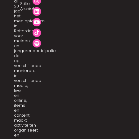
al
Stilte
20
Archief
jaar
het
mediaplatform
in
Rotterdam
voor
meiden-
en
jongerenparticipatie
dat
op
verschillende
manieren,
in
verschillende
media,
live
en
online,
items
en
content
maakt,
activiteiten
organiseert
en