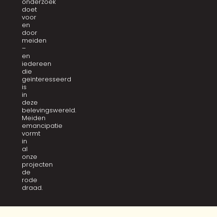
onderzoek
doet
voor
en
door
meiden
–
en
iedereen
die
geïnteresseerd
is
in
deze
belevingswereld.
Meiden
emancipatie
vormt
in
al
onze
projecten
de
rode
draad.