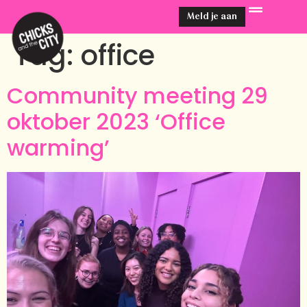
Meld je aan
Tag:
office
Community meeting 29
oktober 2023 ‘Office
warming’