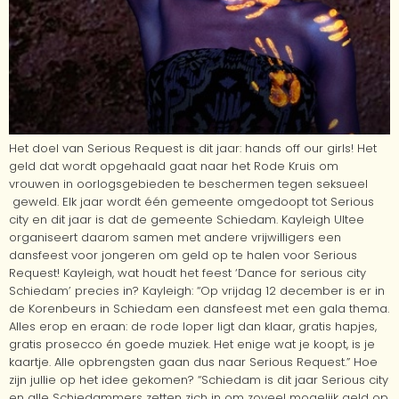
Het doel van Serious Request is dit jaar: hands off our girls! Het
geld dat wordt opgehaald gaat naar het Rode Kruis om
vrouwen in oorlogsgebieden te beschermen tegen seksueel
geweld. Elk jaar wordt één gemeente omgedoopt tot Serious
city en dit jaar is dat de gemeente Schiedam. Kayleigh Ultee
organiseert daarom samen met andere vrijwilligers een
dansfeest voor jongeren om geld op te halen voor Serious
Request! Kayleigh, wat houdt het feest ‘Dance for serious city
Schiedam’ precies in? Kayleigh: “Op vrijdag 12 december is er in
de Korenbeurs in Schiedam een dansfeest met een gala thema.
Alles erop en eraan: de rode loper ligt dan klaar, gratis hapjes,
gratis prosecco én goede muziek. Het enige wat je koopt, is je
kaartje. Alle opbrengsten gaan dus naar Serious Request.” Hoe
zijn jullie op het idee gekomen? “Schiedam is dit jaar Serious city
en alle Schiedammers zetten zich in om zoveel mogelijk geld op