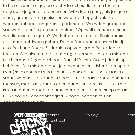
te halen voor het goede doel. Alle acties die tot nu toe zijn
opgezet, zijn gericht op ouderen. Wij wilden graag, als jongeren
zijnde, graag iets organiseren waar geld opgehaald kan
worden dat door jongeren is gedoneerd. We willen graag de
vrouwen in conflictgebieden helpen.” Op welke muziek kunnen
we die avond losgaan? “We hebben een aantal Schiedamse
dj’s, maar ook twee grotere. De hoofdact van de avond is dj-
duo: Roul and Doors. Zij draaien op veel grote Rotterdamse
feesten. Om alvast in de stemming te komen is er een mixtape
(zie hieronder) gemaakt door Daniel Veloso. Ook hij draait op
het feest. Die mixtape moet je gewoon even luisteren en op de
flyer (zie hieronder) staat natuurlijk ook de line up!” De laatste
vraag: waar kun je kaarten kopen? “Er is plaats voor vijfhonderd
mensen, maar de kaarten gaan hard! Een ticket kost 10 euro en
is via internet te koop. Klik HIER voor de online ticketshop en klik
HIER voor de Facebookpagina. Ik hoop iedeeen te zien
aankomende vrijdag!”
Over
Projecten
Meer
Contact
©
Cookies
Privacy
Discl
2025
chicks
CHICKSTALK
info
Eendrachtsstraat
Chicks
Podcast
10
and
Over
and
Chicks
3012
ons
the
the
on
XL