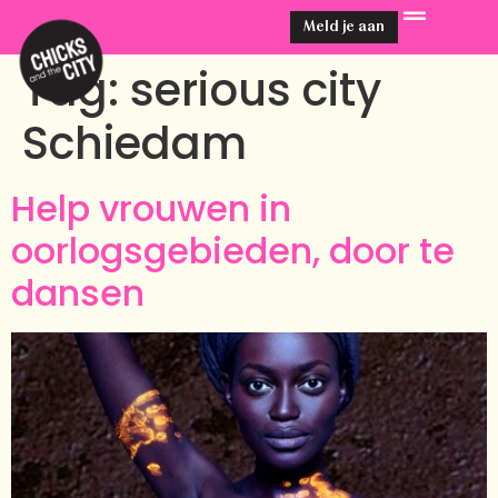
Meld je aan
Tag:
serious city
Schiedam
Help vrouwen in
oorlogsgebieden, door te
dansen