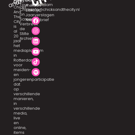
De
city
City
Tour
Rotterdam
meiden
Chicks
Chicks
info@chicksandthecity.nl
Zakelijk
And
on
Jaarverslagen
The
Screen
Nieuwsbrief
City
Verbreek
is
de
al
Stilte
20
Archief
jaar
het
mediaplatform
in
Rotterdam
voor
meiden-
en
jongerenparticipatie
dat
op
verschillende
manieren,
in
verschillende
media,
live
en
online,
items