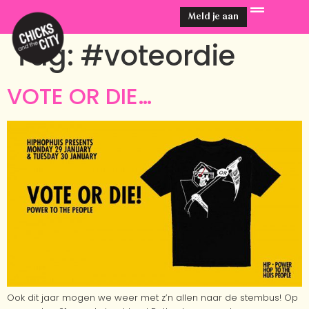
Meld je aan
Tag:
#voteordie
VOTE OR DIE…
Ook dit jaar mogen we weer met z’n allen naar de stembus! Op