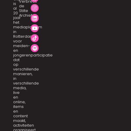
Verbreek
is
de
al
Stilte
20
Archief
jaar
het
mediaplatform
in
Rotterdam
voor
meiden-
en
jongerenparticipatie
dat
op
verschillende
manieren,
in
verschillende
media,
live
en
online,
items
en
content
maakt,
activiteiten
organiseert