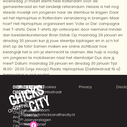
woensdag 21 maart stemt heel Rotterdam voor de
gemeenteraad en het landelijk referendum. Helaas is het nog
steeds moeilijk om jongeren naar de stembus te krijgen. Daar
wil het HipHopHuis in Rotterdam verandering in brengen. Maar
hoe? Het HipHopHuis organiseert een ‘Vote or Die’ campagne
met T-shirts. Deze T-shirts zijn ontworpen door niemand minder
dan beeldenkunstenaar Brian Elstak. Op maandag 29 januari en
dinsdag 30 januari kun jij jouw steentje bijdragen en in zo’n tof
shirt op de foto! Samen maken we online zichtbaar hoe
belangrijk het is om je stemrecht te claimen. Alle hulp is nodig
om jongeren te mobiliseren naar het stemhokje! Dus doe jij
mee? Datum: maandag 29 januari en dinsdag 30 januari Tijd:
18.00- 20.00 (vrije inloop) Plaats: HipHopHuis (Delfstestraat 19 a)
Aanmelden is niet nodig!
Over
Projecten
Meer
Contact
©
Cookies
Privacy
Discl
2025
chicks
CHICKSTALK
info
Eendrachtsstraat
Chicks
Podcast
10
and
Over
and
Chicks
3012
ons
the
the
on
XL
De
city
City
Tour
Rotterdam
meiden
Chicks
Chicks
info@chicksandthecity.nl
Zakelijk
And
on
Jaarverslagen
The
Screen
Nieuwsbrief
City