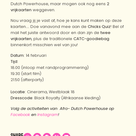
Dutch Powerhouse, maar mogen ook nog eens
2
vrijkaarten
weggeven.
Nou vraag jij je vast af, hoe je kans kunt maken op deze
kaarten….. Doe vanavond mee aan de
Chicks Quiz
! Bel of
mail het juiste antwoord door en dan zijn de
twee
vrijkaarten
, plus de traditionele
CATC-goodiebag
binnenkort misschien wel van jou!
Datum:
14 februari
Tijd:
18.00 (inloop met randprogrammering)
19.30 (start film)
21.50 (afterparty)
Locatie:
Cinerama, Westblaak 18
Dresscode
: Black Royalty (Afrikaanse kleding)
Volg de activiteiten van Afro- Dutch Powerhouse op
Facebook
en
Instagram
!
Share