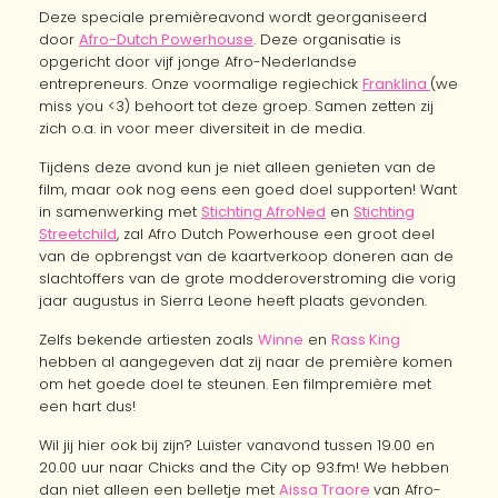
Deze speciale premièreavond wordt georganiseerd
door
Afro-Dutch Powerhouse
. Deze organisatie is
opgericht door vijf jonge Afro-Nederlandse
entrepreneurs. Onze voormalige regiechick
Franklina
(we
miss you <3) behoort tot deze groep. Samen zetten zij
zich o.a. in voor meer diversiteit in de media.
Tijdens deze avond kun je niet alleen genieten van de
film, maar ook nog eens een goed doel supporten! Want
in samenwerking met
Stichting AfroNed
en
Stichting
Streetchild
, zal Afro Dutch Powerhouse een groot deel
van de opbrengst van de kaartverkoop doneren aan de
slachtoffers van de grote modderoverstroming die vorig
jaar augustus in Sierra Leone heeft plaats gevonden.
Zelfs bekende artiesten zoals
Winne
en
Rass King
hebben al aangegeven dat zij naar de première komen
om het goede doel te steunen. Een filmpremière met
een hart dus!
Wil jij hier ook bij zijn? Luister vanavond tussen 19.00 en
20.00 uur naar Chicks and the City op 93.fm! We hebben
dan niet alleen een belletje met
Aissa Traore
van Afro-