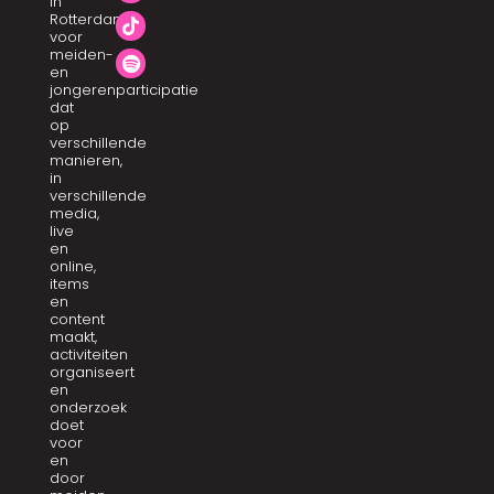
in
Rotterdam
voor
meiden-
en
jongerenparticipatie
dat
op
verschillende
manieren,
in
verschillende
media,
live
en
online,
items
en
content
maakt,
activiteiten
organiseert
en
onderzoek
doet
voor
en
door