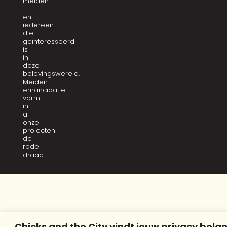
meiden
–
en
iedereen
die
geïnteresseerd
is
in
deze
belevingswereld.
Meiden
emancipatie
vormt
in
al
onze
projecten
de
rode
draad.
Chicks and the City vindt jouw privacy belan