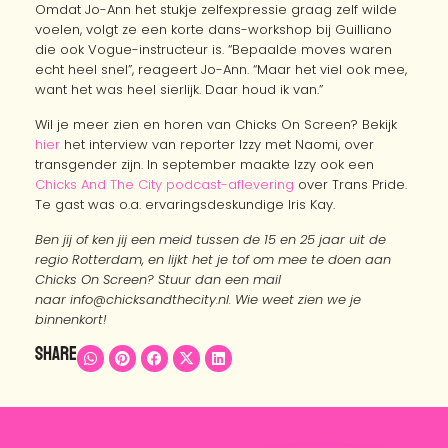
Omdat Jo-Ann het stukje zelfexpressie graag zelf wilde
voelen, volgt ze een korte dans-workshop bij Guilliano
die ook Vogue-instructeur is. “Bepaalde moves waren
echt heel snel”, reageert Jo-Ann. “Maar het viel ook mee,
want het was heel sierlijk. Daar houd ik van.”
Wil je meer zien en horen van Chicks On Screen? Bekijk
hier
het interview van reporter Izzy met Naomi, over
transgender zijn. In september maakte Izzy ook een
Chicks And The City podcast-aflevering
over Trans Pride.
Te gast was o.a. ervaringsdeskundige Iris Kay.
Ben jij of ken jij een meid tussen de 15 en 25 jaar uit de
regio Rotterdam, en lijkt het je tof om mee te doen aan
Chicks On Screen? Stuur dan een mail
naar info@chicksandthecity.nl. Wie weet zien we je
binnenkort!
Share