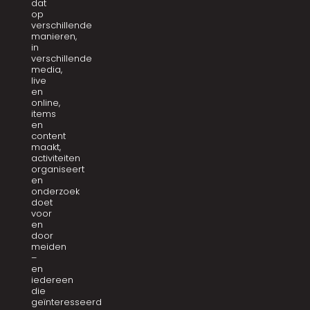
dat
op
verschillende
manieren,
in
verschillende
media,
live
en
online,
items
en
content
maakt,
activiteiten
organiseert
en
onderzoek
doet
voor
en
door
meiden
–
en
iedereen
die
geïnteresseerd