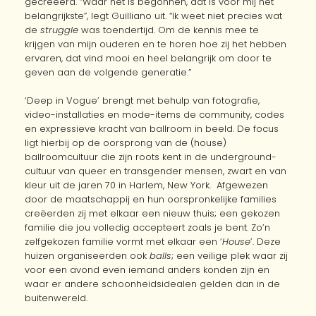
gecreëerd. “Waar het is begonnen, dat is voor mij het
belangrijkste”, legt Guilliano uit. “Ik weet niet precies wat
de
struggle
was toendertijd. Om de kennis mee te
krijgen van mijn ouderen en te horen hoe zij het hebben
ervaren, dat vind mooi en heel belangrijk om door te
geven aan de volgende generatie.”
‘Deep in Vogue’ brengt met behulp van fotografie,
video-installaties en mode-items de community, codes
en expressieve kracht van ballroom in beeld. De focus
ligt hierbij op de oorsprong van de (house)
ballroomcultuur die zijn roots kent in de underground-
cultuur van queer en transgender mensen, zwart en van
kleur uit de jaren 70 in Harlem, New York. Afgewezen
door de maatschappij en hun oorspronkelijke families
creëerden zij met elkaar een nieuw thuis; een gekozen
familie die jou volledig accepteert zoals je bent. Zo’n
zelfgekozen familie vormt met elkaar een ‘
House
’. Deze
huizen organiseerden ook
balls
; een veilige plek waar zij
voor een avond even iemand anders konden zijn en
waar er andere schoonheidsidealen gelden dan in de
buitenwereld.