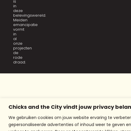
is
in
deze
belevingswereld.
Meiden
emancipatie
vormt
in
al
onze
projecten
de
rode
draad.
Chicks and the City vindt jouw privacy belan
We gebruiken cookies om jouw website ervaring te verbeter
gepersonaliseerde advertenties of inhoud weer te geven e