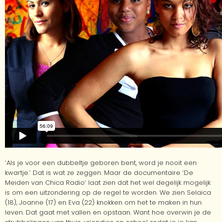
‘Als je voor een dubbeltje geboren bent, word je nooit een
kwartje.’ Dat is wat ze zeggen. Maar de documentaire ‘De
Meiden van Chica Radio’ laat zien dat het wel degelijk mogelijk
is om een uitzondering op de regel te worden.
We zien Selaica
(18), Joanne (17) en Eva (22) knokken om het te maken in hun
leven. Dat gaat met vallen en opstaan. Want hoe overwin je de