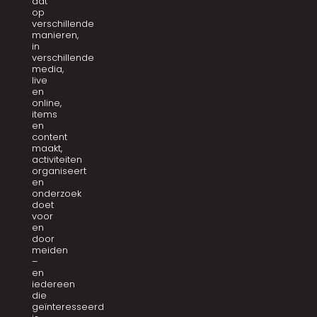
dat
op
verschillende
manieren,
in
verschillende
media,
live
en
online,
items
en
content
maakt,
activiteiten
organiseert
en
onderzoek
doet
voor
en
door
meiden
–
en
iedereen
die
geïnteresseerd