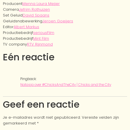
Producent
Menna Laura Meijer
Camera
Jefrim Rothuizen
Set Geluid
David Spaans
Geluidsnabewerking
Jeroen Goeijers
Editor
Albert Markus
Productiebedrijf
seriousFilm
Productiebedrijf
Mint Film
TV company
RTV Rijnmond
Eén reactie
Pingback:
Natasja over #ChicksAndTheCity | Chicks and the City
Geef een reactie
Je e-mailadres wordt niet gepubliceerd.
Vereiste velden zijn
gemarkeerd met
*