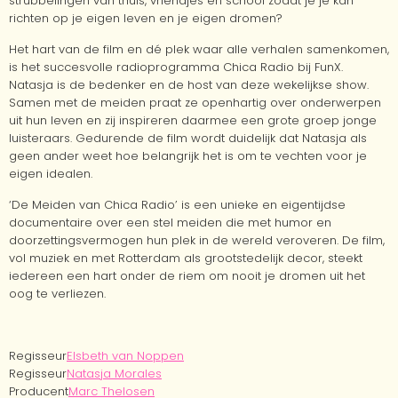
strubbelingen van thuis, vriendjes en school zodat je je kan
richten op je eigen leven en je eigen dromen?
Het hart van de film en dé plek waar alle verhalen samenkomen,
is het succesvolle radioprogramma Chica Radio bij FunX.
Natasja is de bedenker en de host van deze wekelijkse show.
Samen met de meiden praat ze openhartig over onderwerpen
uit hun leven en zij inspireren daarmee een grote groep jonge
luisteraars. Gedurende de film wordt duidelijk dat Natasja als
geen ander weet hoe belangrijk het is om te vechten voor je
eigen idealen.
‘De Meiden van Chica Radio’ is een unieke en eigentijdse
documentaire over een stel meiden die met humor en
doorzettingsvermogen hun plek in de wereld veroveren. De film,
vol muziek en met Rotterdam als grootstedelijk decor, steekt
iedereen een hart onder de riem om nooit je dromen uit het
oog te verliezen.
Regisseur
Elsbeth van Noppen
Regisseur
Natasja Morales
Producent
Marc Thelosen