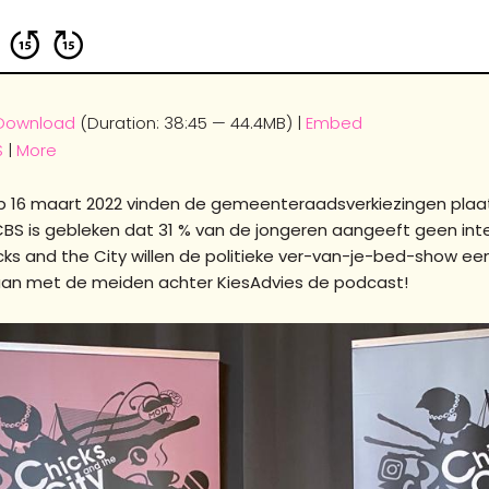
Download
(Duration: 38:45 — 44.4MB) |
Embed
S
|
More
p 16 maart 2022 vinden de gemeenteraadsverkiezingen plaat
 CBS is gebleken dat 31 % van de jongeren aangeeft geen i
 and the City willen de politieke ver-van-je-bed-show een s
aan met de meiden achter KiesAdvies de podcast!