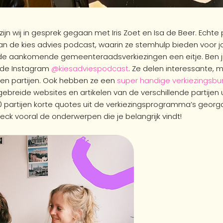
ijn wij in gesprek gegaan met Iris Zoet en Isa de Beer. Echte 
an de kies advies podcast, waarin ze stemhulp bieden voor jo
de aankomende gemeenteraadsverkiezingen een eitje. Ben j
p de Instagram
@kiesadviespodcast
. Ze delen interessante, 
rs en partijen. Ook hebben ze een
super handige verkiezingsbu
breide websites en artikelen van de verschillende partijen ui
10 partijen korte quotes uit de verkiezingsprogramma’s geor
heck vooral de onderwerpen die je belangrijk vindt!