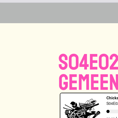
S04E02
gemeen