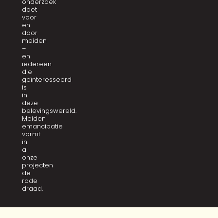
onderzoek
doet
voor
en
door
meiden
–
en
iedereen
die
geïnteresseerd
is
in
deze
belevingswereld.
Meiden
emancipatie
vormt
in
al
onze
projecten
de
rode
draad.