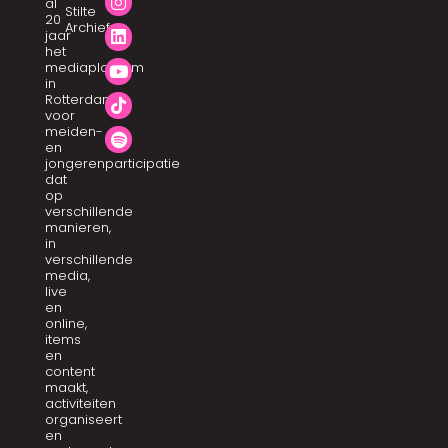
al
Stilte
20
Archief
jaar
het
mediaplatform
in
Rotterdam
voor
meiden-
en
jongerenparticipatie
dat
op
verschillende
manieren,
in
verschillende
media,
live
en
online,
items
en
content
maakt,
activiteiten
organiseert
en