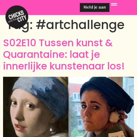
Meld je aan
Tag:
#artchallenge
S02E10 Tussen kunst &
Quarantaine: laat je
innerlijke kunstenaar los!