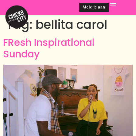
Meld je aan
Tag:
bellita carol
FResh Inspirational
Sunday