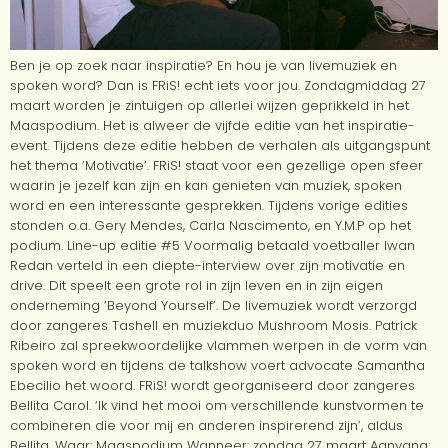
Ben je op zoek naar inspiratie? En hou je van livemuziek en
spoken word? Dan is FRiS! echt iets voor jou. Zondagmiddag 27
maart worden je zintuigen op allerlei wijzen geprikkeld in het
Maaspodium. Het is alweer de vijfde editie van het inspiratie-
event. Tijdens deze editie hebben de verhalen als uitgangspunt
het thema ‘Motivatie’. FRiS! staat voor een gezellige open sfeer
waarin je jezelf kan zijn en kan genieten van muziek, spoken
word en een interessante gesprekken. Tijdens vorige edities
stonden o.a. Gery Mendes, Carla Nascimento, en Y.M.P op het
podium. Line-up editie #5 Voormalig betaald voetballer Iwan
Redan verteld in een diepte-interview over zijn motivatie en
drive. Dit speelt een grote rol in zijn leven en in zijn eigen
onderneming ‘Beyond Yourself’. De livemuziek wordt verzorgd
door zangeres Tashell en muziekduo Mushroom Mosis. Patrick
Ribeiro zal spreekwoordelijke vlammen werpen in de vorm van
spoken word en tijdens de talkshow voert advocate Samantha
Ebecilio het woord. FRiS! wordt georganiseerd door zangeres
Bellita Carol. ‘Ik vind het mooi om verschillende kunstvormen te
combineren die voor mij en anderen inspirerend zijn’, aldus
Bellita. Waar: Maaspodium Wanneer: zondag 27 maart Aanvang: