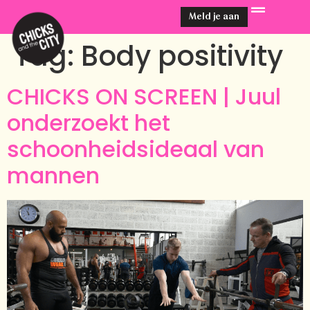
Meld je aan
Tag:
Body positivity
CHICKS ON SCREEN | Juul
onderzoekt het
schoonheidsideaal van
mannen