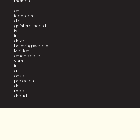
meiden
–
en
iedereen
die
geïnteresseerd
is
in
deze
belevingswereld.
Meiden
emancipatie
vormt
in
al
onze
projecten
de
rode
draad.