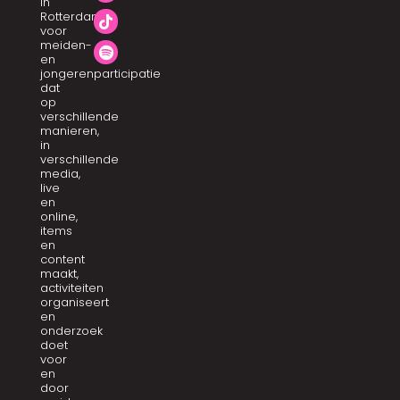
in
Rotterdam
voor
meiden-
en
jongerenparticipatie
dat
op
verschillende
manieren,
in
verschillende
media,
live
en
online,
items
en
content
maakt,
activiteiten
organiseert
en
onderzoek
doet
voor
en
door