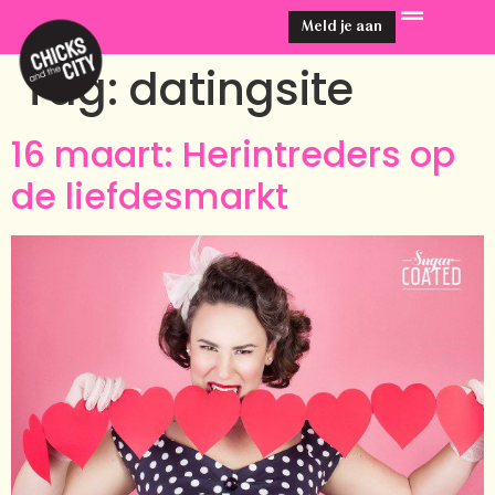
Meld je aan
Tag:
datingsite
16 maart: Herintreders op
de liefdesmarkt