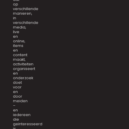
op
verschillende
manieren,
in
verschillende
media,
live
en
online,
items
en
content
maakt,
activiteiten
organiseert
en
onderzoek
doet
voor
en
door
meiden
–
en
iedereen
die
geïnteresseerd
is