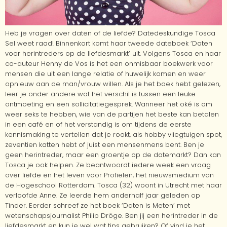
Heb je vragen over daten of de liefde? Datedeskundige Tosca
Sel weet raad! Binnenkort komt haar tweede dateboek ‘Daten
voor herintreders op de liefdesmarkt’ uit. Volgens Tosca en haar
co-auteur Henny de Vos is het een onmisbaar boekwerk voor
mensen die uit een lange relatie of huwelijk komen en weer
opnieuw aan de man/vrouw willen. Als je het boek hebt gelezen,
leer je onder andere wat het verschil is tussen een leuke
ontmoeting en een sollicitatiegesprek. Wanneer het oké is om
weer seks te hebben, wie van de partijen het beste kan betalen
in een café en of het verstandig is om tijdens de eerste
kennismaking te vertellen dat je rookt, als hobby vliegtuigen spot,
zeventien katten hebt of juist een mensenmens bent. Ben je
geen herintreder, maar een groentje op de datemarkt? Dan kan
Tosca je ook helpen. Ze beantwoordt iedere week een vraag
over liefde en het leven voor Profielen, het nieuwsmedium van
de Hogeschool Rotterdam. Tosca (32) woont in Utrecht met haar
verloofde Anne. Ze leerde hem anderhalf jaar geleden op
Tinder. Eerder schreef ze het boek ‘Daten is Meten’ met
wetenschapsjournalist Philip Dröge. Ben jij een herintreder in de
liefdesmarkt en kun je wel wat tips gebruiken? Of vind je het