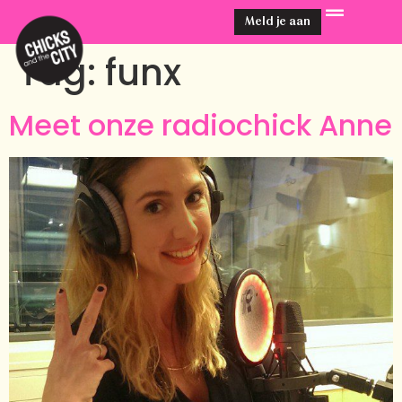
Meld je aan
Tag:
funx
Meet onze radiochick Anne