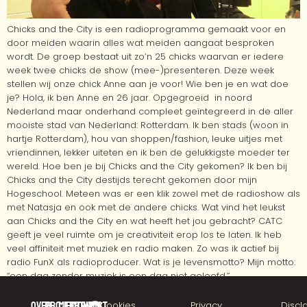
Chicks and the City is een radioprogramma gemaakt voor en
door meiden waarin alles wat meiden aangaat besproken
wordt. De groep bestaat uit zo’n 25 chicks waarvan er iedere
week twee chicks de show (mee-)presenteren. Deze week
stellen wij onze chick Anne aan je voor! Wie ben je en wat doe
je? Hola, ik ben Anne en 26 jaar. Opgegroeid in noord
Nederland maar onderhand compleet geïntegreerd in de aller
mooiste stad van Nederland: Rotterdam. Ik ben stads (woon in
hartje Rotterdam), hou van shoppen/fashion, leuke uitjes met
vriendinnen, lekker uiteten en ik ben de gelukkigste moeder ter
wereld. Hoe ben je bij Chicks and the City gekomen? Ik ben bij
Chicks and the City destijds terecht gekomen door mijn
Hogeschool. Meteen was er een klik zowel met de radioshow als
met Natasja en ook met de andere chicks. Wat vind het leukst
aan Chicks and the City en wat heeft het jou gebracht? CATC
geeft je veel ruimte om je creativiteit erop los te laten. Ik heb
veel affiniteit met muziek en radio maken. Zo was ik actief bij
radio FunX als radioproducer. Wat is je levensmotto? Mijn motto:
“een dag zonder muziek is een dag niet geleefd.”
Over
Projecten
Meer
Contact
©
Cookies
Privacy
Discl