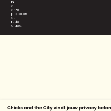
in
al
onze
projecten
de
rode
draad.
Chicks and the City vindt jouw privacy belan