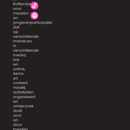
Rotterdam
voor
meiden-
en
jongerenparticipatie
dat
op
verschillende
manieren,
in
verschillende
media,
live
en
online,
items
en
content
maakt,
activiteiten
organiseert
en
onderzoek
doet
voor
en
door
meiden