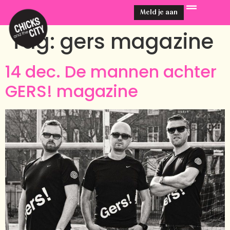
Meld je aan
Tag:
gers magazine
14 dec. De mannen achter
GERS! magazine