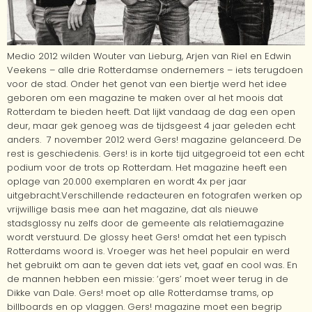
Medio 2012 wilden Wouter van Lieburg, Arjen van Riel en Edwin
Veekens – alle drie Rotterdamse ondernemers – iets terugdoen
voor de stad. Onder het genot van een biertje werd het idee
geboren om een magazine te maken over al het moois dat
Rotterdam te bieden heeft. Dat lijkt vandaag de dag een open
deur, maar gek genoeg was de tijdsgeest 4 jaar geleden echt
anders. 7 november 2012 werd Gers! magazine gelanceerd. De
rest is geschiedenis. Gers! is in korte tijd uitgegroeid tot een echt
podium voor de trots op Rotterdam. Het magazine heeft een
oplage van 20.000 exemplaren en wordt 4x per jaar
uitgebracht.Verschillende redacteuren en fotografen werken op
vrijwillige basis mee aan het magazine, dat als nieuwe
stadsglossy nu zelfs door de gemeente als relatiemagazine
wordt verstuurd. De glossy heet Gers! omdat het een typisch
Rotterdams woord is. Vroeger was het heel populair en werd
het gebruikt om aan te geven dat iets vet, gaaf en cool was. En
de mannen hebben een missie: ‘gers’ moet weer terug in de
Dikke van Dale. Gers! moet op alle Rotterdamse trams, op
billboards en op vlaggen. Gers! magazine moet een begrip