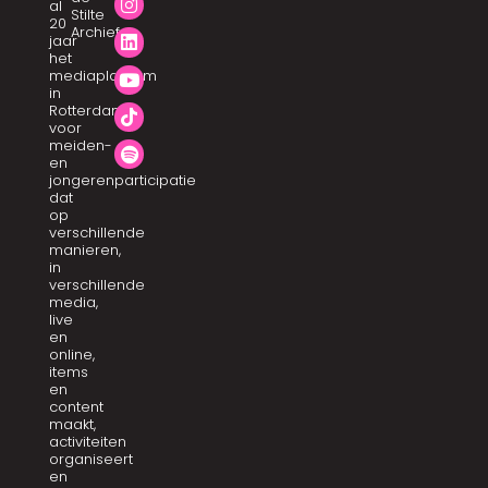
al
Stilte
20
Archief
jaar
het
mediaplatform
in
Rotterdam
voor
meiden-
en
jongerenparticipatie
dat
op
verschillende
manieren,
in
verschillende
media,
live
en
online,
items
en
content
maakt,
activiteiten
organiseert
en