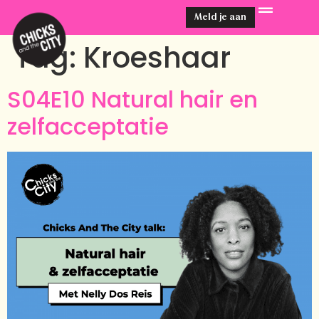
Meld je aan
Tag:
Kroeshaar
S04E10 Natural hair en
zelfacceptatie