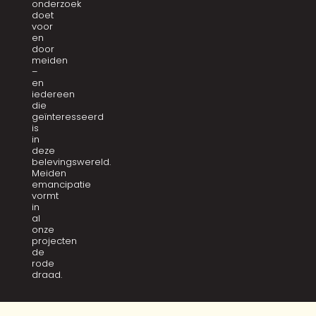
onderzoek
doet
voor
en
door
meiden
–
en
iedereen
die
geïnteresseerd
is
in
deze
belevingswereld.
Meiden
emancipatie
vormt
in
al
onze
projecten
de
rode
draad.