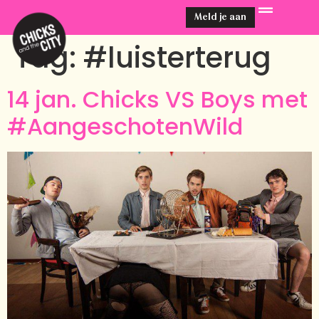
Meld je aan
Tag:
#luisterterug
14 jan. Chicks VS Boys met
#AangeschotenWild