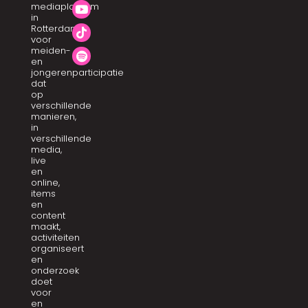
mediaplatform
in
Rotterdam
voor
meiden-
en
jongerenparticipatie
dat
op
verschillende
manieren,
in
verschillende
media,
live
en
online,
items
en
content
maakt,
activiteiten
organiseert
en
onderzoek
doet
voor
en