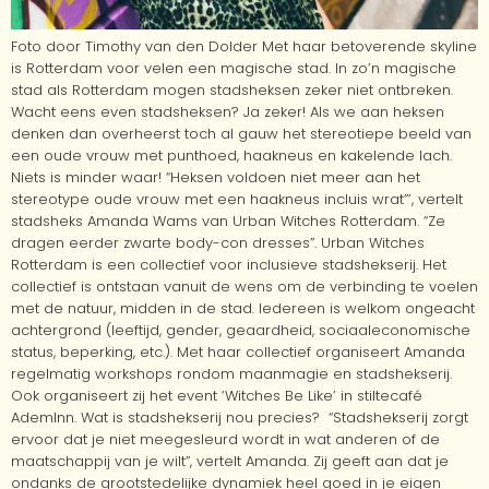
Foto door Timothy van den Dolder Met haar betoverende skyline
is Rotterdam voor velen een magische stad. In zo’n magische
stad als Rotterdam mogen stadsheksen zeker niet ontbreken.
Wacht eens even stadsheksen? Ja zeker! Als we aan heksen
denken dan overheerst toch al gauw het stereotiepe beeld van
een oude vrouw met punthoed, haakneus en kakelende lach.
Niets is minder waar! “Heksen voldoen niet meer aan het
stereotype oude vrouw met een haakneus incluis wrat”’, vertelt
stadsheks Amanda Wams van Urban Witches Rotterdam. “Ze
dragen eerder zwarte body-con dresses”. Urban Witches
Rotterdam is een collectief voor inclusieve stadshekserij. Het
collectief is ontstaan vanuit de wens om de verbinding te voelen
met de natuur, midden in de stad. Iedereen is welkom ongeacht
achtergrond (leeftijd, gender, geaardheid, sociaaleconomische
status, beperking, etc.). Met haar collectief organiseert Amanda
regelmatig workshops rondom maanmagie en stadshekserij.
Ook organiseert zij het event ‘Witches Be Like’ in stiltecafé
AdemInn. Wat is stadshekserij nou precies? “Stadshekserij zorgt
ervoor dat je niet meegesleurd wordt in wat anderen of de
maatschappij van je wilt”, vertelt Amanda. Zij geeft aan dat je
ondanks de grootstedelijke dynamiek heel goed in je eigen