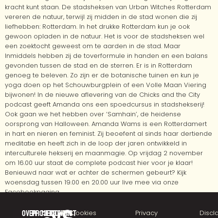
kracht kunt staan. De stadsheksen van Urban Witches Rotterdam
vereren de natuur, terwijl zij midden in de stad wonen die zij
liefhebben: Rotterdam. In het drukke Rotterdam kun je ook
gewoon opladen in de natuur. Het is voor de stadsheksen wel
een zoektocht geweest om te aarden in de stad. Maar
Inmiddels hebben zij de toverformule in handen en een balans
gevonden tussen de stad en de sterren. Er is in Rotterdam
genoeg te beleven. Zo zijn er de botanische tuinen en kun je
yoga doen op het Schouwburgplein of een Volle Maan Viering
bijwonen! In de nieuwe aflevering van de Chicks and the City
podcast geeft Amanda ons een spoedcursus in stadshekserij!
Ook gaan we het hebben over ‘Samhain’, de heidense
oorsprong van Halloween. Amanda Wams is een Rotterdamert
in hart en nieren en feminist. Zij beoefent al sinds haar dertiende
meditatie en heeft zich in de loop der jaren ontwikkeld in
interculturele hekserij en maanmagie. Op vrijdag 2 november
om 16.00 uur staat de complete podcast hier voor je klaar!
Benieuwd naar wat er achter de schermen gebeurt? Kijk
woensdag tussen 19.00 en 20.00 uur live mee via onze
Facebookpagina.
Over
Projecten
Meer
Contact
©
Cookies
Privacy
Discl