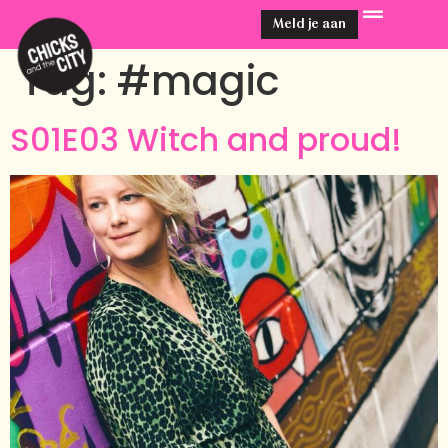
Meld je aan
Tag:
#magic
S01E03 Witch and proud!