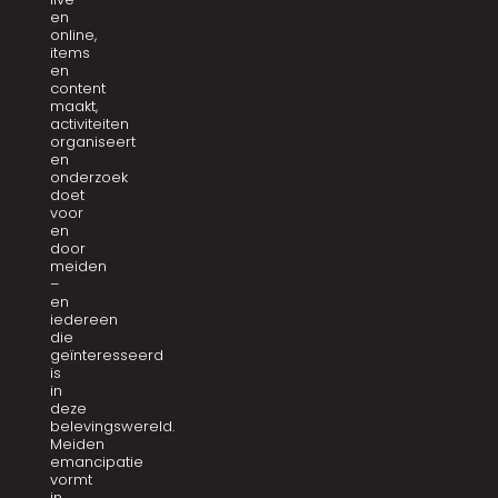
en
online,
items
en
content
maakt,
activiteiten
organiseert
en
onderzoek
doet
voor
en
door
meiden
–
en
iedereen
die
geïnteresseerd
is
in
deze
belevingswereld.
Meiden
emancipatie
vormt
in