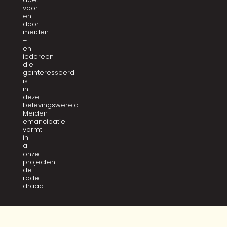
voor
en
door
meiden
–
en
iedereen
die
geïnteresseerd
is
in
deze
belevingswereld.
Meiden
emancipatie
vormt
in
al
onze
projecten
de
rode
draad.