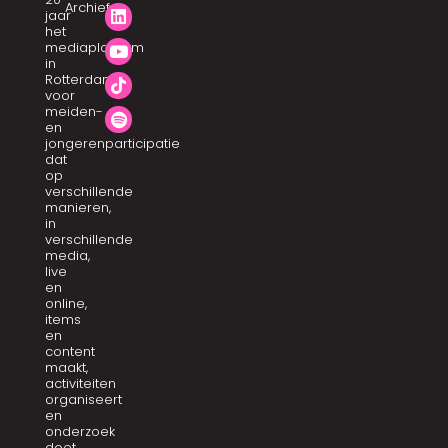
Archief
jaar
het
mediaplatform
in
Rotterdam
voor
meiden-
en
jongerenparticipatie
dat
op
verschillende
manieren,
in
verschillende
media,
live
en
online,
items
en
content
maakt,
activiteiten
organiseert
en
onderzoek
doet