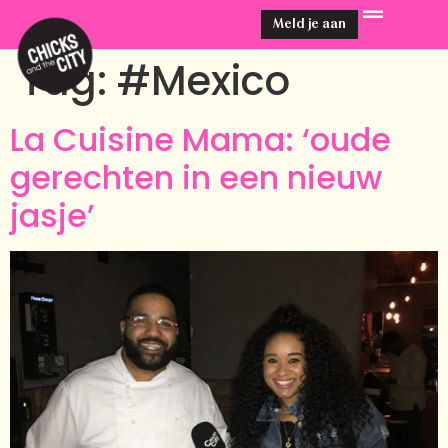
Meld je aan
Tag:
#Mexico
La Cuisine Mama: ‘oude
gerechten in een nieuw
jasje’