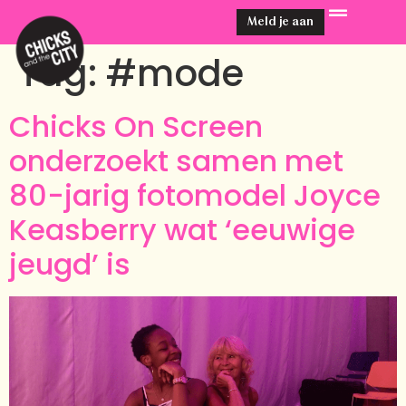
Meld je aan
Tag:
#mode
Chicks On Screen
onderzoekt samen met
80-jarig fotomodel Joyce
Keasberry wat ‘eeuwige
jeugd’ is