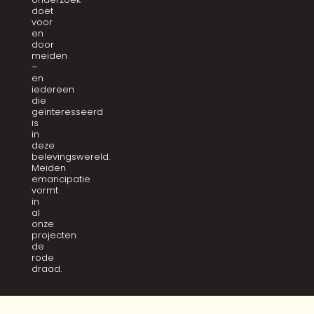
doet
voor
en
door
meiden
–
en
iedereen
die
geïnteresseerd
is
in
deze
belevingswereld.
Meiden
emancipatie
vormt
in
al
onze
projecten
de
rode
draad.