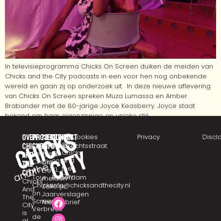
In televisieprogramma Chicks On Screen duiken de meiden van
Chicks and the City podcasts in een voor hen nog onbekende
wereld en gaan zij op onderzoek uit. In deze nieuwe aflevering
van Chicks On Screen spreken Muza Lumassa en Amber
Brabander met de 80-jarige Joyce Keasberry. Joyce staat
bekend om haar eigenzinnige en unieke stijl.
Over
Projecten
Meer
Contact
©
Cookies
Privacy
Discl
2025
chicks
CHICKSTALK
info
Eendrachtsstraat
Chicks
Podcast
10
and
Over
and
Chicks
3012
ons
the
the
on
XL
De
city
City
Tour
Rotterdam
meiden
Chicks
Chicks
info@chicksandthecity.nl
Zakelijk
And
on
Jaarverslagen
The
Screen
Nieuwsbrief
City
Verbreek
is
de
al