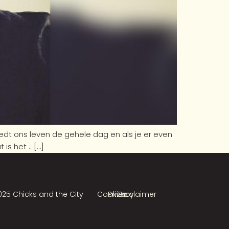
dt ons leven de gehele dag en als je er even
s het .. […]
025 Chicks and the City
Cookies
Privacy
Disclaimer