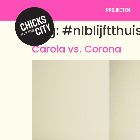
Projecten
Tag:
#nlblijftthui
Carola vs. Corona