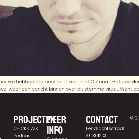
aar we hebben allemaal te maken met Corona .. Het beïnvloe
wel weer een bericht binnen over dit stomme virus .. Want dat i
Projecten
Meer
Contact
© 2
info
CHICKSTALK
Eendrachtsstraat
Podcast
10 3012 XL