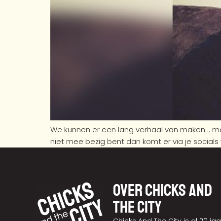
We kunnen er een lang verhaal van maken .. m
niet mee bezig bent dan komt er via je socials 
Over chicks and
the city