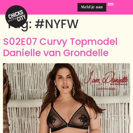
Meld je aan
Tag:
#NYFW
S02E07 Curvy Topmodel
Danielle van Grondelle