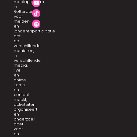
mediaplatform
in
Rotterdam
voor
meiden-
en
jongerenparticipatie
dat
op
verschillende
manieren,
in
verschillende
media,
live
en
online,
items
en
content
maakt,
activiteiten
organiseert
en
onderzoek
doet
voor
en