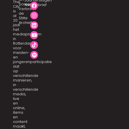
Jaarverslagen
The
Screen
Nieuwsbrief
City
Verbreek
is
de
al
Stilte
20
Archief
jaar
het
mediaplatform
in
Rotterdam
voor
meiden-
en
jongerenparticipatie
dat
op
verschillende
manieren,
in
verschillende
media,
live
en
online,
items
en
content
maakt,