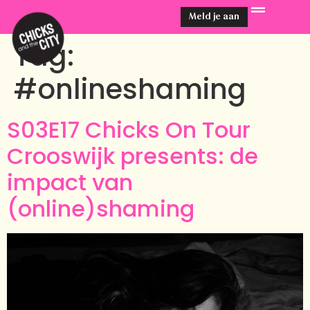
Meld je aan
Tag:
#onlineshaming
S03E17 Chicks On Tour
Crooswijk presents: de
impact van
(online)shaming