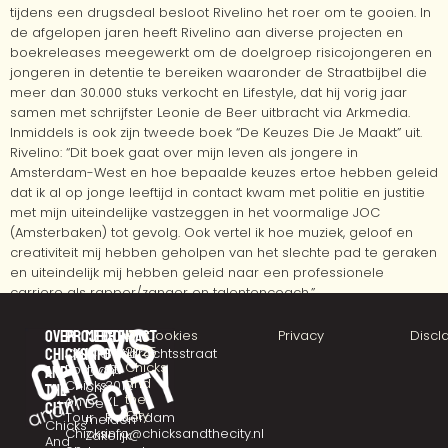
tijdens een drugsdeal besloot Rivelino het roer om te gooien. In
de afgelopen jaren heeft Rivelino aan diverse projecten en
boekreleases meegewerkt om de doelgroep risicojongeren en
jongeren in detentie te bereiken waaronder de Straatbijbel die
meer dan 30.000 stuks verkocht en Lifestyle, dat hij vorig jaar
samen met schrijfster Leonie de Beer uitbracht via Arkmedia.
Inmiddels is ook zijn tweede boek “De Keuzes Die Je Maakt” uit.
Rivelino: “Dit boek gaat over mijn leven als jongere in
Amsterdam-West en hoe bepaalde keuzes ertoe hebben geleid
dat ik al op jonge leeftijd in contact kwam met politie en justitie
met mijn uiteindelijke vastzeggen in het voormalige JOC
(Amsterbaken) tot gevolg. Ook vertel ik hoe muziek, geloof en
creativiteit mij hebben geholpen van het slechte pad te geraken
en uiteindelijk mij hebben geleid naar een professionele
carriere als rapper/zanger en talentencoach.”
Over
Projecten
Meer
Contact
©
Cookies
Privacy
Discl
2025
chicks
CHICKSTALK
info
Eendrachtsstraat
Chicks
Podcast
10
and
Over
and
Chicks
3012
ons
the
the
on
XL
De
city
City
Tour
Rotterdam
meiden
Chicks
Chicks
info@chicksandthecity.nl
Zakelijk
And