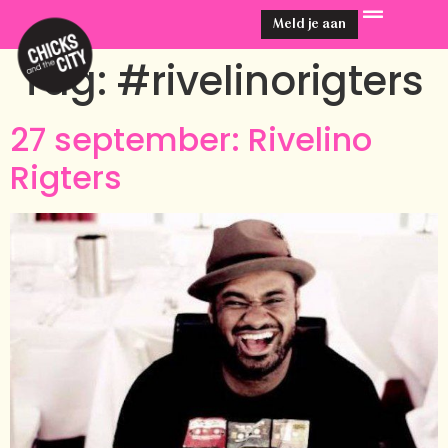
Meld je aan
Tag:
#rivelinorigters
27 september: Rivelino
Rigters