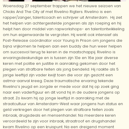
Woensdag 27 september trappen we het nieuwe seizoen van
Chicks And The City af met Rivelino Rigters. Rivelino is een
rapper/zanger, talentcoach en schrijver uit Amsterdam. Hij ziet
het helpen van achtergestelde jongeren als zijn roeping en hij
helpt hen door middel van rapworkshops- en talentontwikkeling
om hun eigenwaarde te vergroten. Hij werkt ook intensief als
Post-Release coördinator voor Young In Prison om jongens die
bijna vrijkomen te helpen aan een buddy die hun weer helpen
om succesvol terug te keren in de maatschappij. Rivelino is
ervaringsdeskundige en is tussen zijn 10e en 16e jaar diverse
keren met politie en justitie in aanraking gekomen door het
plegen van strafbare feiten als jong bendelid. Hij raakte als 5
jarige leeftijd zijn vader kwijt toen die voor zijn gezicht een
astma-aanval kreeg. Deze traumatische ervaring tekende
Rivelino’s jeugd en zorgde er mede voor dat hij op zoek ging
naar een vaderfiguur en dit vond hij in de oudere jongens op
straat. Zo kwam hij op jonge leeftijd in aanraking met de
straatcultuur van Amsterdam-West waar jongens hun status en
geld verkregen door het plegen van strafbare feiten zoals
inbraak, drugsdeals en mensenhandel. Na meerdere keren
veroordeeld te zijn voor inbraak, straatroof en drugshandel
kwam Rivelino op een kruispunt. Na een dreigend moment