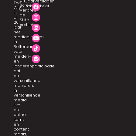
on
Jaarverslagen
The
Screen
Nieuwsbrief
City
Verbreek
is
de
al
Stilte
20
Archief
jaar
het
mediaplatform
in
Rotterdam
voor
meiden-
en
jongerenparticipatie
dat
op
verschillende
manieren,
in
verschillende
media,
live
en
online,
items
en
content
maakt,