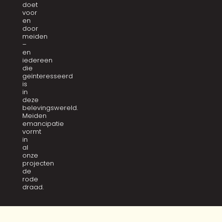
doet
voor
en
door
meiden
–
en
iedereen
die
geïnteresseerd
is
in
deze
belevingswereld.
Meiden
emancipatie
vormt
in
al
onze
projecten
de
rode
draad.