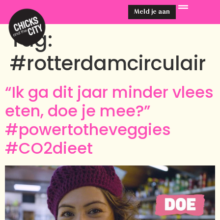
Meld je aan
Tag:
#rotterdamcirculair
“Ik ga dit jaar minder vlees
eten, doe je mee?”
#powertotheveggies
#CO2dieet