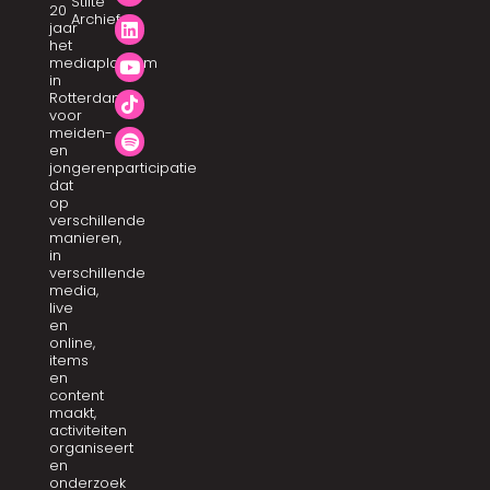
Stilte
20
Archief
jaar
het
mediaplatform
in
Rotterdam
voor
meiden-
en
jongerenparticipatie
dat
op
verschillende
manieren,
in
verschillende
media,
live
en
online,
items
en
content
maakt,
activiteiten
organiseert
en
onderzoek