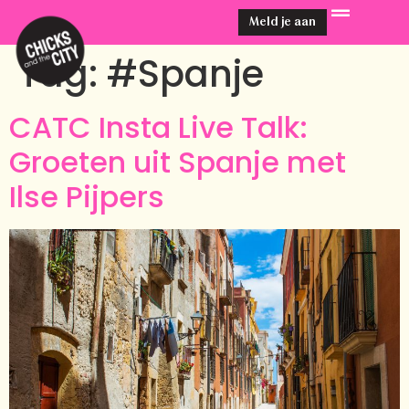
Meld je aan
Tag:
#Spanje
CATC Insta Live Talk:
Groeten uit Spanje met
Ilse Pijpers