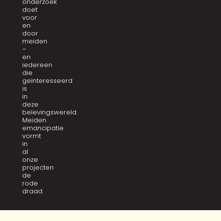
onderzoek
doet
voor
en
door
meiden
–
en
iedereen
die
geïnteresseerd
is
in
deze
belevingswereld.
Meiden
emancipatie
vormt
in
al
onze
projecten
de
rode
draad.