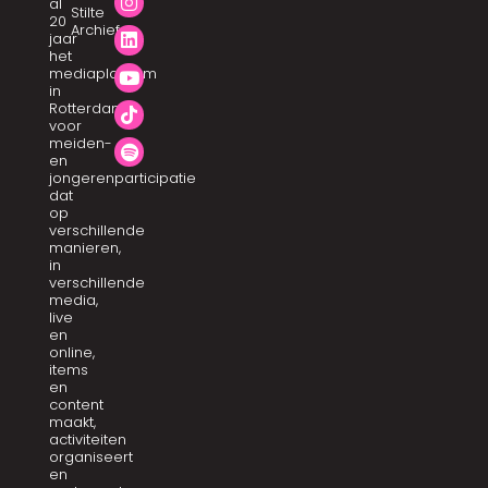
al
Stilte
20
Archief
jaar
het
mediaplatform
in
Rotterdam
voor
meiden-
en
jongerenparticipatie
dat
op
verschillende
manieren,
in
verschillende
media,
live
en
online,
items
en
content
maakt,
activiteiten
organiseert
en