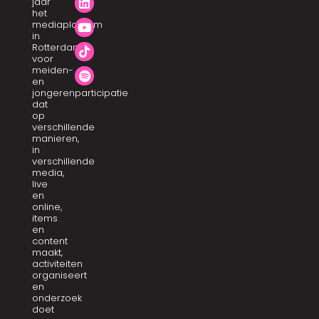
jaar
het
mediaplatform
in
Rotterdam
voor
meiden-
en
jongerenparticipatie
dat
op
verschillende
manieren,
in
verschillende
media,
live
en
online,
items
en
content
maakt,
activiteiten
organiseert
en
onderzoek
doet