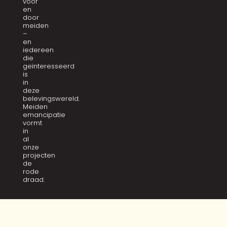
voor
en
door
meiden
–
en
iedereen
die
geïnteresseerd
is
in
deze
belevingswereld.
Meiden
emancipatie
vormt
in
al
onze
projecten
de
rode
draad.